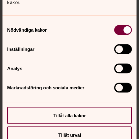
kakor.
Tillbaka till toppen
Tillbaka till innehållet
Samtyckesval
Nödvändiga kakor
Kontakt
Inställningar
Kalender
Analys
Marknadsföring och sociala medier
Hitta snabbt
Sociala kanaler
Tillåt alla kakor
Tillåt urval