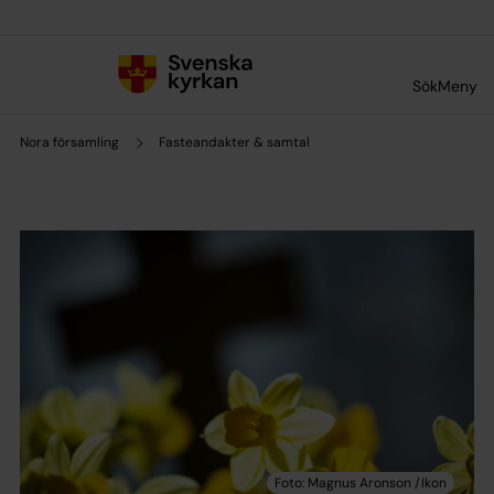
Till innehållet
Till undermeny
Sök
Meny
Nora församling
Fasteandakter & samtal