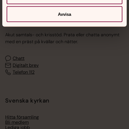
Avvisa
Jourhavande präst
Akut samtals- och krisstöd. Prata eller chatta anonymt
med en präst på kvällar och nätter.
Chatt
Digitalt brev
Telefon 112
Svenska kyrkan
Hitta församling
Bli medlem
Lediga jobb