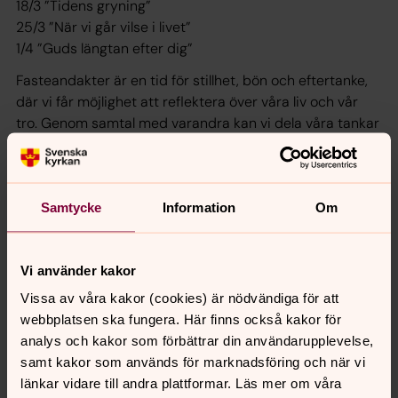
18/3 ”Tidens gryning”
25/3 ”När vi går vilse i livet”
1/4 ”Guds längtan efter dig”
Fasteandakter är en tid för stillhet, bön och eftertanke,
där vi får möjlighet att reflektera över våra liv och vår
tro. Genom samtal med varandra kan vi dela våra tankar
och erfarenheter, vilket skapar en djupare gemenskap
och förståelse. Dessa stunder hjälper oss att hitta inre
ro och styrka, och ger oss verktyg att möta vardagens
Samtycke
Information
Om
utmaningar med ett öppet hjärta.
Vi använder kakor
Synpunkter eller frågor på sidans
Vissa av våra kakor (cookies) är nödvändiga för att
innehåll?
webbplatsen ska fungera. Här finns också kakor för
analys och kakor som förbättrar din användarupplevelse,
nora.tarnsjo.forsamling@svenskakyrkan.se
samt kakor som används för marknadsföring och när vi
Dela
länkar vidare till andra plattformar. Läs mer om våra