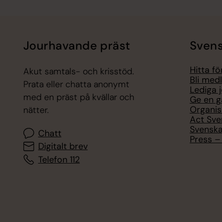
Jourhavande präst
Svens
Hitta f
Akut samtals- och krisstöd.
Bli med
Prata eller chatta anonymt
Lediga 
med en präst på kvällar och
Ge en g
Organis
nätter.
Act Sve
Svenska
Chatt
Press – 
Digitalt brev
Telefon 112