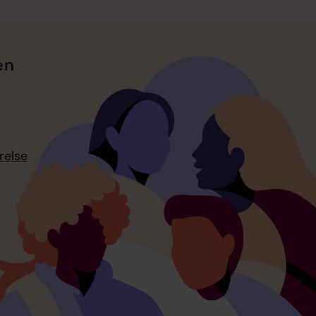
en
relse