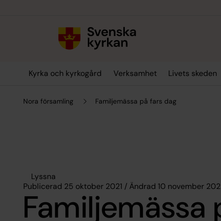
Till innehållet
Till undermeny
Kyrka och kyrkogård
Verksamhet
Livets skeden
Nora församling
Familjemässa på fars dag
Lyssna
Publicerad 25 oktober 2021 / Ändrad 10 november 202
Familjemässa 