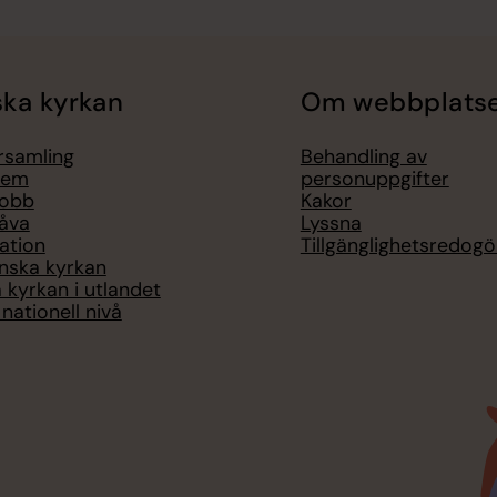
ka kyrkan
Om webbplats
örsamling
Behandling av
lem
personuppgifter
jobb
Kakor
åva
Lyssna
ation
Tillgänglighetsredogö
nska kyrkan
 kyrkan i utlandet
nationell nivå