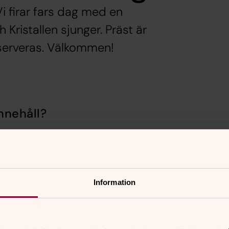
 firar fars dag med en
Kristallen sjunger. Präst är
 serveras. Välkommen!
nnehåll?
Information