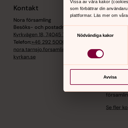
Vissa av våra kakor (cookies
Kontakt
Kalend
som förbättrar din användaru
plattformar. Läs mer om våra
Nora församling
9 augusti
Besöks- och postadress:
Högmässa
Samtyckesval
Kyrkvägen 18, 74045 TÄRNSJÖ
Nödvändiga kakor
10 august
Telefon:
+46 292 50009
Sommara
nora.tarnsjo.forsamling@svenska
kyrkan.se
12 august
Onsdagst
Avvisa
13 august
Epa- och
församli
Se fler 