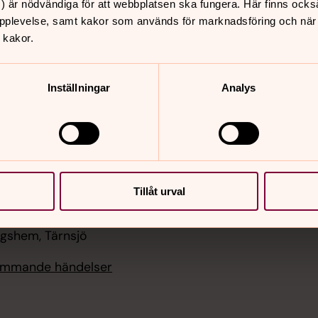
) är nödvändiga för att webbplatsen ska fungera. Här finns ocks
er
Hitta snabbt
pplevelse, samt kakor som används för marknadsföring och när vi
 kakor.
Sidkarta
 11.00
, Nora kyrka, Tärnsjö
Inställningar
Analys
i 09.00
rken
i 10.00
räff på kyrkogården
Tillåt urval
i 18.00
 moppeträff, Nora
ngshem, Tärnsjö
kommande händelser