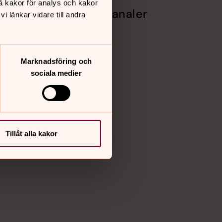
å kakor för analys och kakor
Sociala kanaler
 länkar vidare till andra
Facebook
Instagram
Vimeo
Marknadsföring och
sociala medier
Tillåt alla kakor