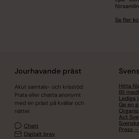
församli
Se fler 
Jourhavande präst
Svens
Hitta f
Akut samtals- och krisstöd.
Bli med
Prata eller chatta anonymt
Lediga 
med en präst på kvällar och
Ge en g
Organis
nätter.
Act Sve
Svenska
Chatt
Press – 
Digitalt brev