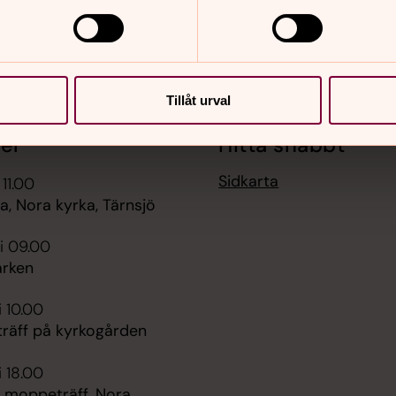
Tillåt urval
er
Hitta snabbt
Sidkarta
 11.00
, Nora kyrka, Tärnsjö
i 09.00
rken
i 10.00
räff på kyrkogården
i 18.00
 moppeträff, Nora