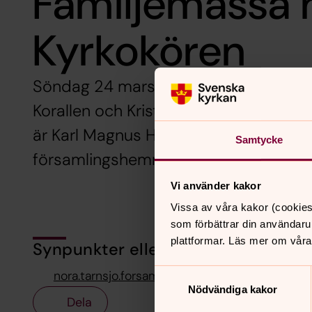
Familjemässa
Kyrkokören
Söndag 24 mars 11.00 i Nora kyrka. 
Korallen och Kristallen. Årets dopbarn
är Karl Magnus Hansson. Kyrkkaffe me
Samtycke
församlingshemmet efter mässan. V
Vi använder kakor
Vissa av våra kakor (cookies
som förbättrar din användaru
plattformar. Läs mer om våra
Synpunkter eller frågor på sidans i
Samtyckesval
nora.tarnsjo.forsamling@svenskakyrkan.se
Nödvändiga kakor
Dela