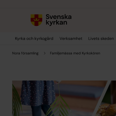
Till innehållet
Till undermeny
Kyrka och kyrkogård
Verksamhet
Livets skeden
Nora församling
Familjemässa med Kyrkokören