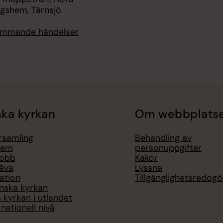
ngshem, Tärnsjö
kommande händelser
ka kyrkan
Om webbplats
örsamling
Behandling av
lem
personuppgifter
jobb
Kakor
åva
Lyssna
ation
Tillgänglighetsredogö
nska kyrkan
 kyrkan i utlandet
nationell nivå