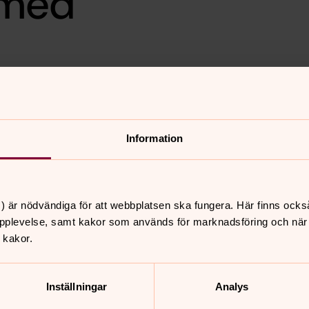
 med
Familjemässa med barnkörerna
 får hämta sin dopduva. Präst
d kakbuffé serveras i
Information
älkommen!
) är nödvändiga för att webbplatsen ska fungera. Här finns ocks
pplevelse, samt kakor som används för marknadsföring och när vi
 kakor.
nnehåll?
Inställningar
Analys