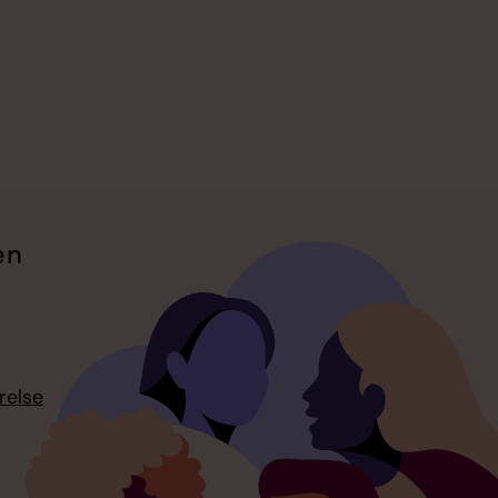
en
relse