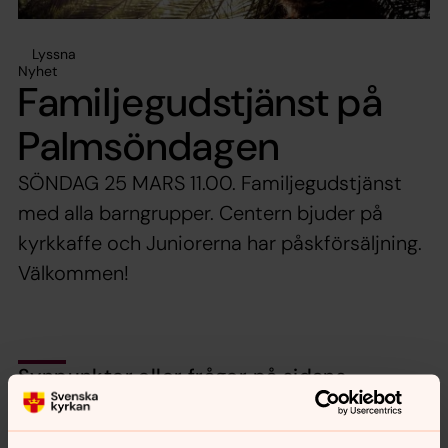
Lyssna
Nyhet
Familjegudstjänst på
Palmsöndagen
SÖNDAG 25 MARS 11.00. Familjegudstjänst
med alla barngrupper. Centern bjuder på
kyrkkaffe och Juniorerna har påskförsäljning.
Välkommen!
Synpunkter eller frågor på sidans
innehåll?
nora.tarnsjo.forsamling@svenskakyrkan.se