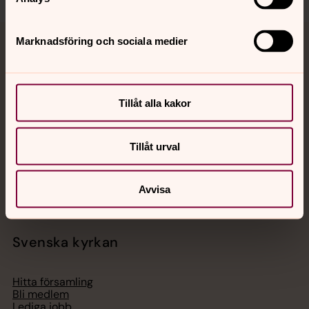
Marknadsföring och sociala medier
Jourhavande präst
Akut samtals- och krisstöd. Prata eller chatta anonymt
med en präst på kvällar och nätter.
Tillåt alla kakor
Chatt
Tillåt urval
Digitalt brev
Telefon 112
Avvisa
Svenska kyrkan
Hitta församling
Bli medlem
Lediga jobb