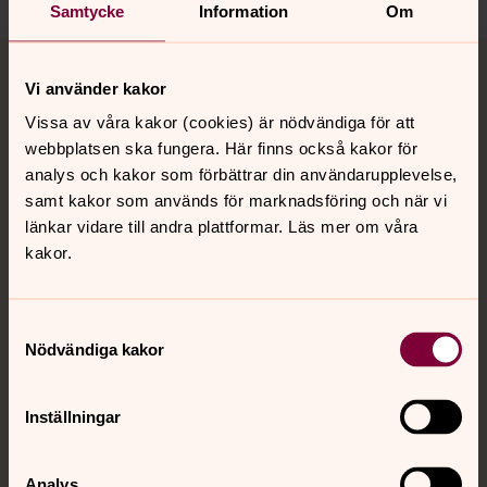
Samtycke
Information
Om
Tillbaka till toppen
Tillbaka till innehållet
Vi använder kakor
Vissa av våra kakor (cookies) är nödvändiga för att
webbplatsen ska fungera. Här finns också kakor för
Kontakt
analys och kakor som förbättrar din användarupplevelse,
samt kakor som används för marknadsföring och när vi
länkar vidare till andra plattformar. Läs mer om våra
Kalender
kakor.
Hitta snabbt
Samtyckesval
Nödvändiga kakor
Sociala kanaler
Inställningar
Analys