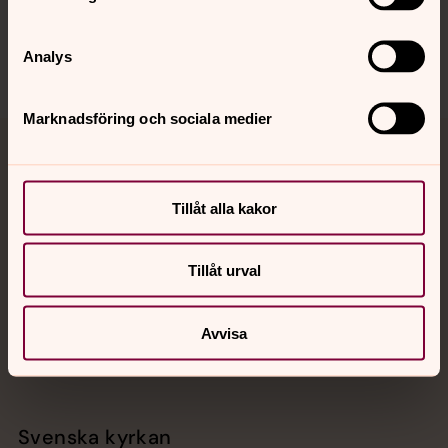
Sociala kanaler
Analys
Marknadsföring och sociala medier
Jourhavande präst
Akut samtals- och krisstöd. Prata eller chatta anonymt
Tillåt alla kakor
med en präst på kvällar och nätter.
Tillåt urval
Chatt
Digitalt brev
Avvisa
Telefon 112
Svenska kyrkan