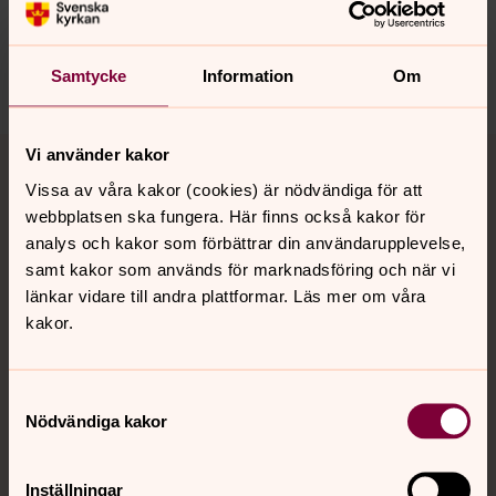
nora.tarnsjo.forsamling@svenskakyrkan.se
Dela
Samtycke
Information
Om
Tillbaka till toppen
Tillbaka till innehållet
Vi använder kakor
Vissa av våra kakor (cookies) är nödvändiga för att
webbplatsen ska fungera. Här finns också kakor för
analys och kakor som förbättrar din användarupplevelse,
Kontakt
samt kakor som används för marknadsföring och när vi
länkar vidare till andra plattformar. Läs mer om våra
kakor.
Kalender
Samtyckesval
Hitta snabbt
Nödvändiga kakor
Inställningar