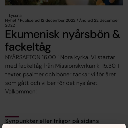
Lyssna
Nyhet / Publicerad 12 december 2022 / Ändrad 22 december
2022
Ekumenisk nyårsbön &
fackeltåg
NYÅRSAFTON 16.00 i Nora kyrka. Vi startar
med fackeltåg från Missionskyrkan kl 15.30. I
texter, psalmer och böner tackar vi för året
som gått och vi ber för det nya året.
Välkommen!
Synpunkter eller frågor på sidans
innehåll?