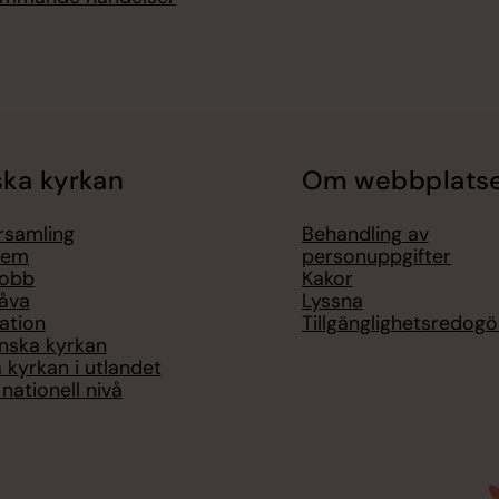
ka kyrkan
Om webbplats
örsamling
Behandling av
lem
personuppgifter
jobb
Kakor
åva
Lyssna
ation
Tillgänglighetsredogö
nska kyrkan
 kyrkan i utlandet
nationell nivå