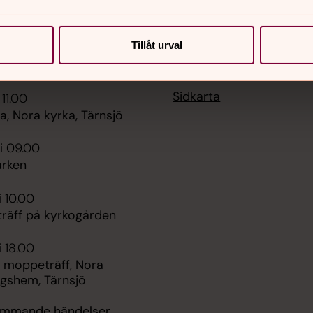
Tillåt urval
er
Hitta snabbt
Sidkarta
 11.00
, Nora kyrka, Tärnsjö
i 09.00
rken
i 10.00
räff på kyrkogården
i 18.00
 moppeträff, Nora
ngshem, Tärnsjö
kommande händelser