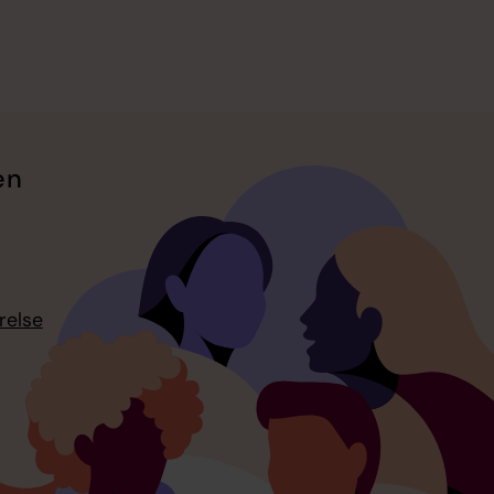
en
relse