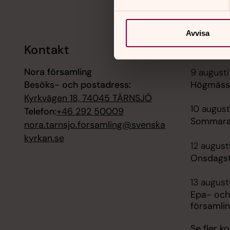
Avvisa
Kontakt
Kalend
Nora församling
9 augusti
Besöks- och postadress:
Högmässa
Kyrkvägen 18, 74045 TÄRNSJÖ
10 august
Telefon:
+46 292 50009
Sommara
nora.tarnsjo.forsamling@svenska
kyrkan.se
12 august
Onsdagst
13 august
Epa- och
församli
Se fler 