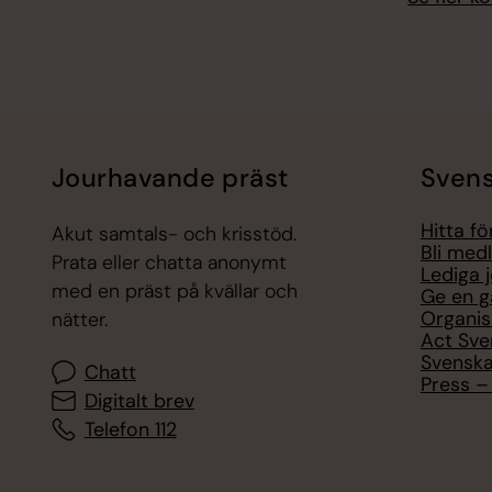
Jourhavande präst
Svens
Hitta f
Akut samtals- och krisstöd.
Bli med
Prata eller chatta anonymt
Lediga 
med en präst på kvällar och
Ge en g
Organis
nätter.
Act Sve
Svenska
Chatt
Press – 
Digitalt brev
Telefon 112