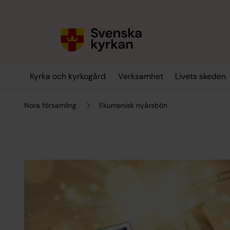
Till innehållet
Till undermeny
Kyrka och kyrkogård
Verksamhet
Livets skeden
Nora församling
Ekumenisk nyårsbön