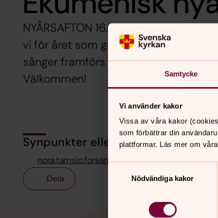
Ekumenisk ny
NYÅRSAFTON 16.00 i Nora kyrka. I text
vi för året som gått och vi ber för det
sånger framförs av Isabelle Brolin Bilo
Samtycke
Välkommen!
Vi använder kakor
Vissa av våra kakor (cookies
som förbättrar din användaru
Synpunkter eller frågor på sidans i
plattformar. Läs mer om våra
nora.tarnsjo.forsamling@svenskakyrkan.se
Samtyckesval
Dela
Nödvändiga kakor
Tillbaka till toppen
Tillbaka till innehållet