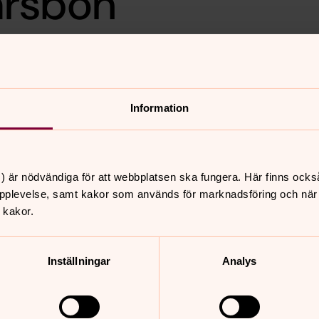
årsbön
er, psalmer och böner tackar
 nya året. Stämningsfulla
ff och Johan Wallin.
Information
) är nödvändiga för att webbplatsen ska fungera. Här finns ocks
pplevelse, samt kakor som används för marknadsföring och när vi
nnehåll?
 kakor.
Inställningar
Analys