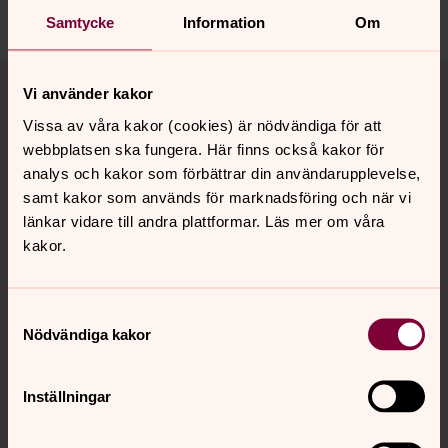
Dela
Samtycke
Information
Om
Tillbaka till toppen
Tillbaka till innehållet
Vi använder kakor
Vissa av våra kakor (cookies) är nödvändiga för att
webbplatsen ska fungera. Här finns också kakor för
Kontakt
analys och kakor som förbättrar din användarupplevelse,
samt kakor som används för marknadsföring och när vi
länkar vidare till andra plattformar. Läs mer om våra
Kalender
kakor.
Samtyckesval
Hitta snabbt
Nödvändiga kakor
Sociala kanaler
Inställningar