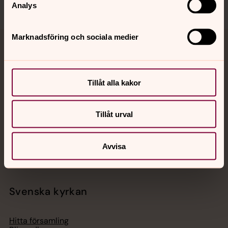
Analys
Marknadsföring och sociala medier
Jourhavande präst
Akut samtals- och krisstöd. Prata eller chatta anonymt
Tillåt alla kakor
med en präst på kvällar och nätter.
Tillåt urval
Chatt
Digitalt brev
Telefon 112
Avvisa
Svenska kyrkan
Hitta församling