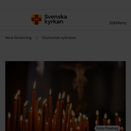
Till innehållet
Till undermeny
Sök
Meny
Nora församling
Ekumenisk nyårsbön