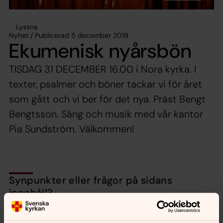
Lyssna
Nyhet / Publicerad 5 december 2019
Ekumenisk nyårsbön
TISDAG 31 DECEMBER 16.00 i Nora kyrka. I
texter, psalmer och böner tackar vi för året
som gått och vi ber för det nya. Präst Bengt
Bengtsson. Sång och musik med vår kantor
Pia Sundström. Välkommen!
Synpunkter eller frågor på sidans
innehåll?
nora.tarnsjo.forsamling@svenskakyrkan.se