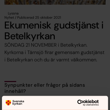
Lyssna
Nyhet / Publicerad 25 oktober 2021
Ekumenisk gudstjänst i
Betelkyrkan
SÖNDAG 21 NOVEMBER i Betelkyrkan.
Kyrkorna i Tärnsjö firar gemensam gudstjänst
i Betelkyrkan och du är varmt välkommen.
Synpunkter eller frågor på sidans
innehåll?
nora.tarnsjo.forsamling@svenskakyrkan.se
Dela