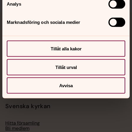
Analys
Marknadsföring och sociala medier
Jourhavande präst
Akut samtals- och krisstöd. Prata eller chatta anonymt
med en präst på kvällar och nätter.
Tillåt alla kakor
Chatt
Tillåt urval
Digitalt brev
Telefon 112
Avvisa
Svenska kyrkan
Hitta församling
Bli medlem