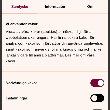
Samtycke
Information
Om
Tillbaka till toppen
Tillbaka till innehållet
Vi använder kakor
Vissa av våra kakor (cookies) är nödvändiga för att
Kontakt
webbplatsen ska fungera. Här finns också kakor för
analys och kakor som förbättrar din användarupplevelse,
samt kakor som används för marknadsföring och när vi
länkar vidare till andra plattformar. Läs mer om våra
Kalender
kakor.
Hitta snabbt
Samtyckesval
Nödvändiga kakor
Sociala kanaler
Inställningar