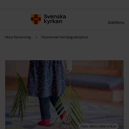
Till innehållet
Till undermeny
Sök
Meny
Nora församling
Ekumenisk familjegudstjänst