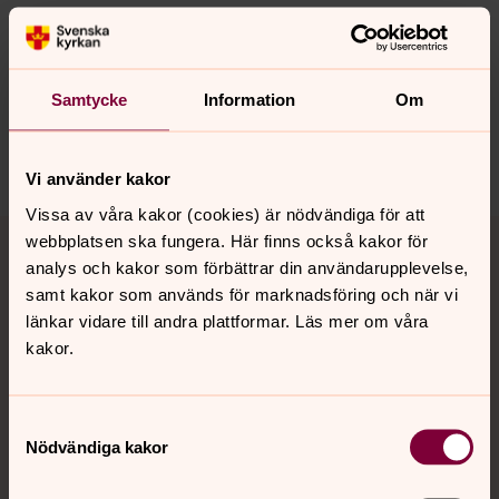
Synpunkter eller frågor på sidans
innehåll?
Samtycke
Information
Om
nora.tarnsjo.forsamling@svenskakyrkan.se
Dela
Vi använder kakor
Vissa av våra kakor (cookies) är nödvändiga för att
Tillbaka till toppen
Tillbaka till innehållet
webbplatsen ska fungera. Här finns också kakor för
analys och kakor som förbättrar din användarupplevelse,
samt kakor som används för marknadsföring och när vi
länkar vidare till andra plattformar. Läs mer om våra
Kontakt
kakor.
Kalender
Samtyckesval
Nödvändiga kakor