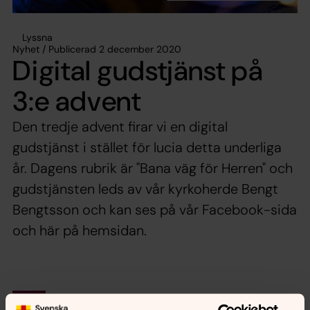
Lyssna
Nyhet / Publicerad 2 december 2020
Digital gudstjänst på
3:e advent
Den tredje advent firar vi en digital
gudstjänst i stället för lucia detta underliga
år. Dagens rubrik är "Bana väg för Herren" och
gudstjänsten leds av vår kyrkoherde Bengt
Bengtsson och kan ses på vår Facebook-sida
och här på hemsidan.
Synpunkter eller frågor på sidans