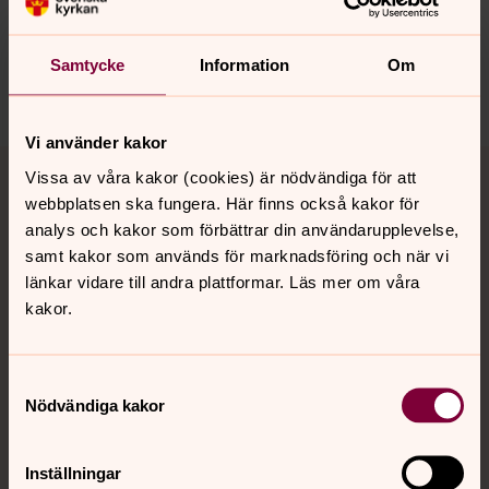
innehåll?
nora.tarnsjo.forsamling@svenskakyrkan.se
Samtycke
Information
Om
Dela
Vi använder kakor
Tillbaka till toppen
Tillbaka till innehållet
Vissa av våra kakor (cookies) är nödvändiga för att
webbplatsen ska fungera. Här finns också kakor för
analys och kakor som förbättrar din användarupplevelse,
samt kakor som används för marknadsföring och när vi
Kontakt
länkar vidare till andra plattformar. Läs mer om våra
kakor.
Kalender
Samtyckesval
Nödvändiga kakor
Hitta snabbt
Inställningar