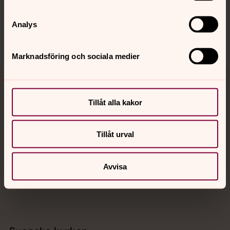
Sociala kanaler
Analys
Marknadsföring och sociala medier
Jourhavande präst
Tillåt alla kakor
Akut samtals- och krisstöd. Prata eller chatta anonymt
med en präst på kvällar och nätter.
Tillåt urval
Chatt
Avvisa
Digitalt brev
Telefon 112