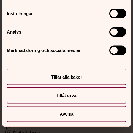
Inställningar
Hitta snabbt
Analys
Sociala kanaler
Marknadsföring och sociala medier
Tillåt alla kakor
Jourhavande präst
Tillåt urval
Akut samtals- och krisstöd. Prata eller chatta anonymt
med en präst på kvällar och nätter.
Avvisa
Chatt
Digitalt brev