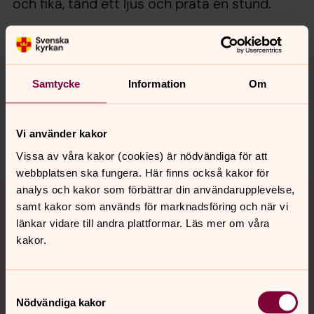
och fika, tänd ett ljus och prata en stund.
Synpunkter eller frågor på sidans
Samtycke
Information
Om
innehåll?
nora.tarnsjo.forsamling@svenskakyrkan.se
Vi använder kakor
Dela
Vissa av våra kakor (cookies) är nödvändiga för att
webbplatsen ska fungera. Här finns också kakor för
Tillbaka till toppen
Tillbaka till innehållet
analys och kakor som förbättrar din användarupplevelse,
samt kakor som används för marknadsföring och när vi
länkar vidare till andra plattformar. Läs mer om våra
kakor.
Kontakt
Samtyckesval
Nödvändiga kakor
Kalender