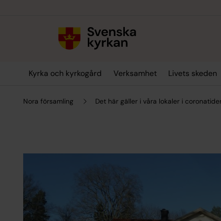
Till innehållet
Till undermeny
Kyrka och kyrkogård
Verksamhet
Livets skeden
Nora församling
Det här gäller i våra lokaler i coronatide