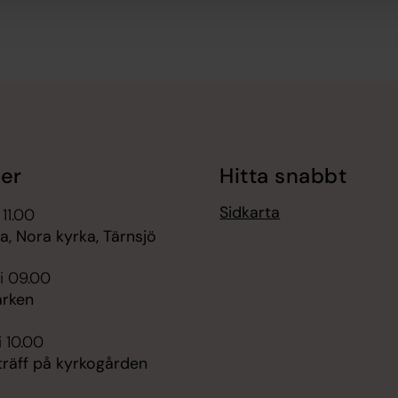
er
Hitta snabbt
Sidkarta
 11.00
, Nora kyrka, Tärnsjö
i 09.00
rken
i 10.00
räff på kyrkogården