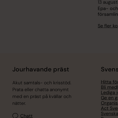
13 august
Epa- och
församli
Se fler 
Jourhavande präst
Svens
Hitta f
Akut samtals- och krisstöd.
Bli med
Prata eller chatta anonymt
Lediga 
med en präst på kvällar och
Ge en g
Organis
nätter.
Act Sve
Svenska
Chatt