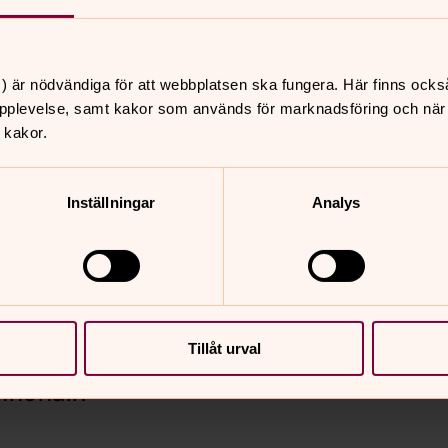
lingens personal. Med hänsyn till
tspridning samlas vi bara i mindre
) är nödvändiga för att webbplatsen ska fungera. Här finns ocks
ter, minnesstunder och andra
pplevelse, samt kakor som används för marknadsföring och när vi
 bokas, men bara om vi bedömer det
 kakor.
mhet, men i möjligaste mån och om
Inställningar
Analys
 vidare.
Tillåt urval
nnehåll?