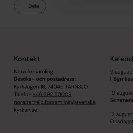
Dela
Tillbaka till toppen
Tillbaka till innehållet
Kontakt
Kalend
Nora församling
9 augusti
Besöks- och postadress:
Högmässa
Kyrkvägen 18, 74045 TÄRNSJÖ
10 august
Telefon:
+46 292 50009
Sommara
nora.tarnsjo.forsamling@svenska
kyrkan.se
12 august
Onsdagst