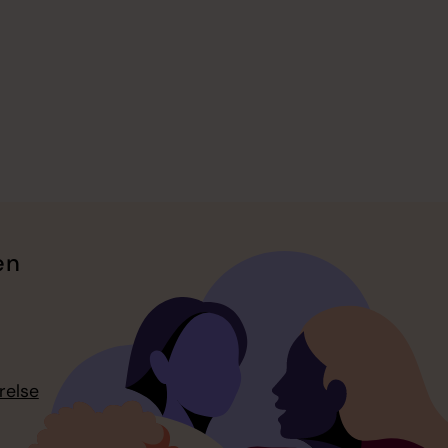
en
relse