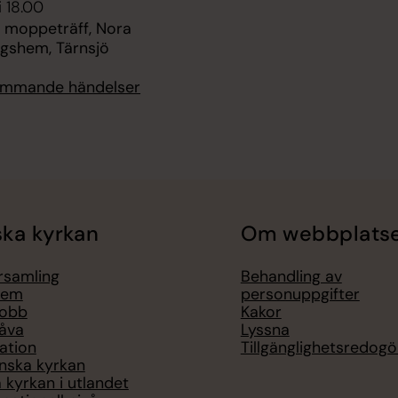
i 18.00
 moppeträff, Nora
ngshem, Tärnsjö
kommande händelser
ka kyrkan
Om webbplats
örsamling
Behandling av
lem
personuppgifter
jobb
Kakor
åva
Lyssna
ation
Tillgänglighetsredogö
nska kyrkan
 kyrkan i utlandet