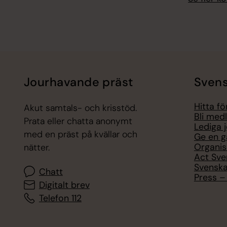
Jourhavande präst
Svens
Hitta f
Akut samtals- och krisstöd.
Bli med
Prata eller chatta anonymt
Lediga 
med en präst på kvällar och
Ge en g
Organis
nätter.
Act Sve
Svenska
Chatt
Press – 
Digitalt brev
Telefon 112