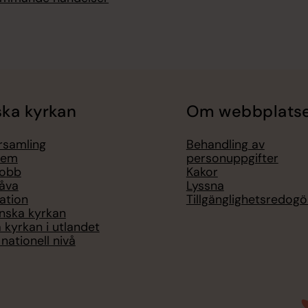
ka kyrkan
Om webbplats
örsamling
Behandling av
lem
personuppgifter
jobb
Kakor
åva
Lyssna
ation
Tillgänglighetsredogö
nska kyrkan
 kyrkan i utlandet
nationell nivå