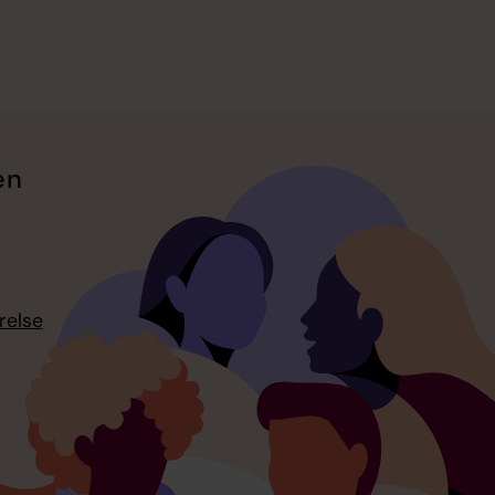
en
relse