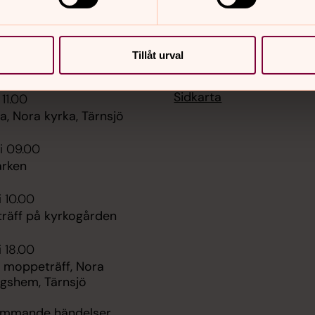
Tillåt urval
er
Hitta snabbt
Sidkarta
 11.00
, Nora kyrka, Tärnsjö
i 09.00
rken
i 10.00
räff på kyrkogården
i 18.00
 moppeträff, Nora
ngshem, Tärnsjö
kommande händelser