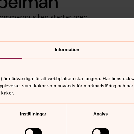
spelmän
 Sommarmusiken startar med
musik framförd med stor
oria. Repertoaren innehåller
Information
) är nödvändiga för att webbplatsen ska fungera. Här finns ocks
nnehåll?
pplevelse, samt kakor som används för marknadsföring och när vi
 kakor.
Inställningar
Analys