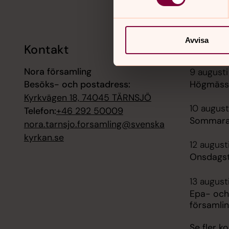
Avvisa
Kontakt
Kalend
Nora församling
9 augusti
Besöks- och postadress:
Högmässa
Kyrkvägen 18, 74045 TÄRNSJÖ
10 august
Telefon:
+46 292 50009
Sommara
nora.tarnsjo.forsamling@svenska
kyrkan.se
12 august
Onsdagst
13 august
Epa- och
församli
Se fler 