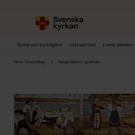
Till innehållet
Till undermeny
Kyrka och kyrkogård
Verksamhet
Livets skeden
Nora församling
Dalapolisens spelmän