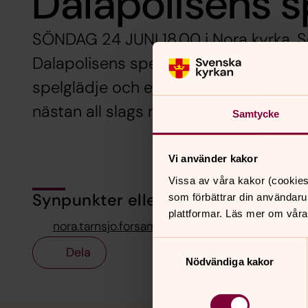
Dalapolisens 
SÖNDAG 24 JUNI 18.00 i Nora kyrka.
Dalapolisens spelmän. Det blir glad 
spelglädje och en och annan polishist
nästan all slags musik och sång.
Samtycke
Vi använder kakor
Vissa av våra kakor (cookies
Synpunkter eller frågor på sidans i
som förbättrar din användaru
plattformar. Läs mer om våra
nora.tarnsjo.forsamling@svenskakyrkan.se
Samtyckesval
Dela
Nödvändiga kakor
Tillbaka till toppen
Tillbaka till innehållet