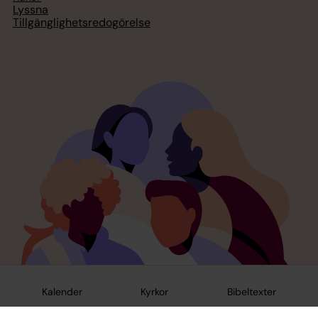
Lyssna
Tillgänglighetsredogörelse
Kalender
Kyrkor
Bibeltexter