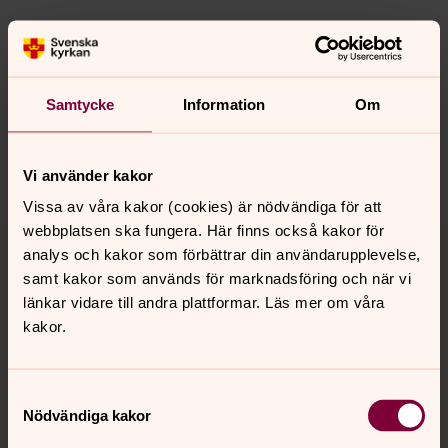
Synpunkter eller frågor på sidans
innehåll?
Samtycke
Information
Om
nora.tarnsjo.forsamling@svenskakyrkan.se
Dela
Vi använder kakor
Vissa av våra kakor (cookies) är nödvändiga för att
Tillbaka till toppen
Tillbaka till innehållet
webbplatsen ska fungera. Här finns också kakor för
analys och kakor som förbättrar din användarupplevelse,
samt kakor som används för marknadsföring och när vi
länkar vidare till andra plattformar. Läs mer om våra
kakor.
Kontakt
Samtyckesval
Kalender
Nödvändiga kakor