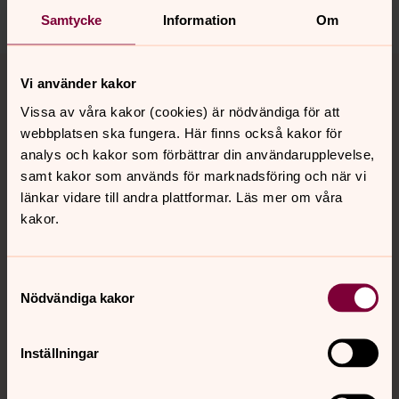
Dela
Samtycke
Information
Om
Tillbaka till toppen
Tillbaka till innehållet
Vi använder kakor
Vissa av våra kakor (cookies) är nödvändiga för att
webbplatsen ska fungera. Här finns också kakor för
Kontakt
analys och kakor som förbättrar din användarupplevelse,
samt kakor som används för marknadsföring och när vi
länkar vidare till andra plattformar. Läs mer om våra
Kalender
kakor.
Samtyckesval
Hitta snabbt
Nödvändiga kakor
Sociala kanaler
Inställningar