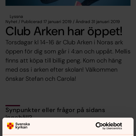
Lyssna
Nyhet / Publicerad 17 januari 2019 / Ändrad 31 januari 2019
Club Arken har öppet!
Torsdagar kl 14-16 är Club Arken i Noras ark
öppen för dig som går i 4:an och uppåt. Mellis
finns att köpa till billig peng. Kom och häng
med oss i arken efter skolan! Välkommen
önskar Stefan och Carola!
Synpunkter eller frågor på sidans
innehåll?
nora.tarnsjo.forsamling@svenskakyrkan.se