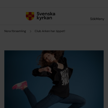
Till innehållet
Till undermeny
Sök
Meny
Nora församling
Club Arken har öppet!