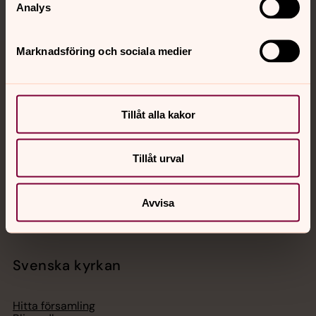
Analys
Marknadsföring och sociala medier
Jourhavande präst
Akut samtals- och krisstöd. Prata eller chatta anonymt
Tillåt alla kakor
med en präst på kvällar och nätter.
Tillåt urval
Chatt
Digitalt brev
Telefon 112
Avvisa
Svenska kyrkan
Hitta församling