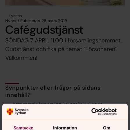
Lyssna
Nyhet / Publicerad 26 mars 2019
Cafégudstjänst
SÖNDAG 7 APRIL 11.00 i församlingshemmet.
Gudstjänst och fika på temat "Försonaren".
Välkommen!
Synpunkter eller frågor på sidans
innehåll?
nora.tarnsjo.forsamling@svenskakyrkan.se
Dela
Samtycke
Information
Om