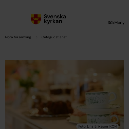
Till innehållet
Till undermeny
Sök
Meny
Nora församling
Cafégudstjänst