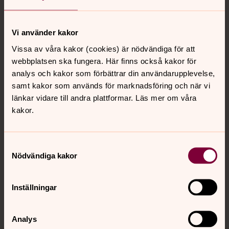
Tillbaka till toppen
Tillbaka till innehållet
Vi använder kakor
Vissa av våra kakor (cookies) är nödvändiga för att
Kontakt
webbplatsen ska fungera. Här finns också kakor för
analys och kakor som förbättrar din användarupplevelse,
samt kakor som används för marknadsföring och när vi
Kalender
länkar vidare till andra plattformar. Läs mer om våra
kakor.
Hitta snabbt
Samtyckesval
Nödvändiga kakor
Sociala kanaler
Inställningar
Analys