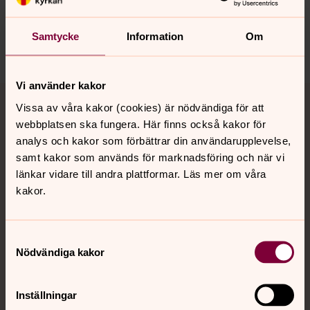
nora.tarnsjo.forsamling@svenskakyrkan.se
Samtycke
Information
Om
Dela
Vi använder kakor
Tillbaka till toppen
Tillbaka till innehållet
Vissa av våra kakor (cookies) är nödvändiga för att
webbplatsen ska fungera. Här finns också kakor för
analys och kakor som förbättrar din användarupplevelse,
Kontakt
samt kakor som används för marknadsföring och när vi
länkar vidare till andra plattformar. Läs mer om våra
kakor.
Kalender
Samtyckesval
Nödvändiga kakor
Hitta snabbt
Inställningar