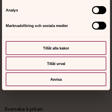
Sociala kanaler
Analys
Marknadsföring och sociala medier
Jourhavande präst
Tillåt alla kakor
Akut samtals- och krisstöd. Prata eller chatta anonymt
med en präst på kvällar och nätter.
Tillåt urval
Chatt
Digitalt brev
Avvisa
Telefon 112
Svenska kyrkan