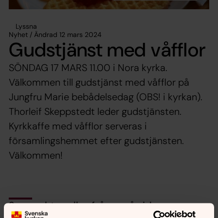
Lyssna
Nyhet / Ändrad 12 mars 2024
Gudstjänst med våfflor
SÖNDAG 17 MARS 11.00 i Nora kyrka.
Välkommen till gudstjänst med våfflor på
Jungfru Marie bebådelsedag (OBS! i kyrkan).
Thorleif Skeppstedt leder gudstjänsten.
Kyrkkaffe med våfflor serveras i
församlingshemmet efter gudstjänsten.
Välkommen!
Synpunkter eller frågor på sidans
innehåll?