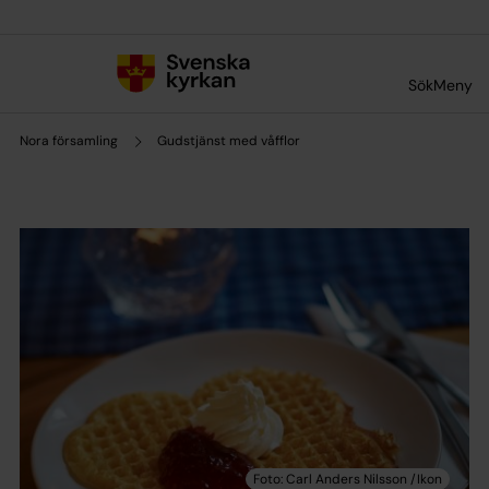
Till innehållet
Till undermeny
Sök
Meny
Nora församling
Gudstjänst med våfflor