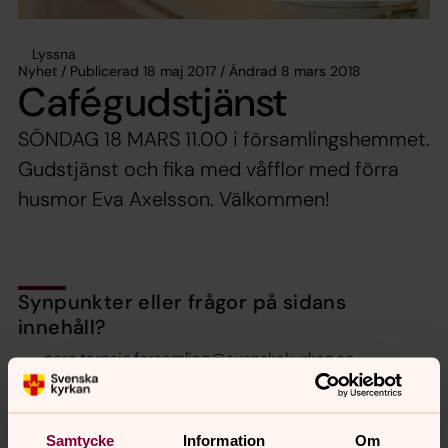
Lyssna
Nyhet / Publicerad 18 maj 2017 / Ändrad 8 mars 2018
Cafégudstjänst
SÖNDAG 18 MARS 11.00 i församlingshemmet.
Gudstjänst och fika med våfflor med förra
husmor Eva Axelsson. Välkommen!
Synpunkter eller frågor på sidans
innehåll?
nora.tarnsjo.forsamling@svenskakyrkan.se
Dela
Samtycke
Information
Om