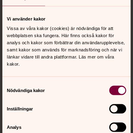
Tillbaka till toppen
Tillbaka till innehållet
Vi använder kakor
Vissa av våra kakor (cookies) är nödvändiga för att
Kontakt
webbplatsen ska fungera. Här finns också kakor för
analys och kakor som förbättrar din användarupplevelse,
samt kakor som används för marknadsföring och när vi
Kalender
länkar vidare till andra plattformar. Läs mer om våra
kakor.
Hitta snabbt
Samtyckesval
Nödvändiga kakor
Sociala kanaler
Inställningar
Analys