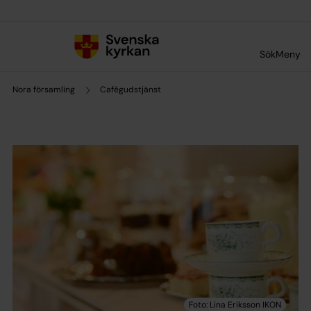
Till innehållet
Till undermeny
Sök
Meny
Nora församling
Cafégudstjänst