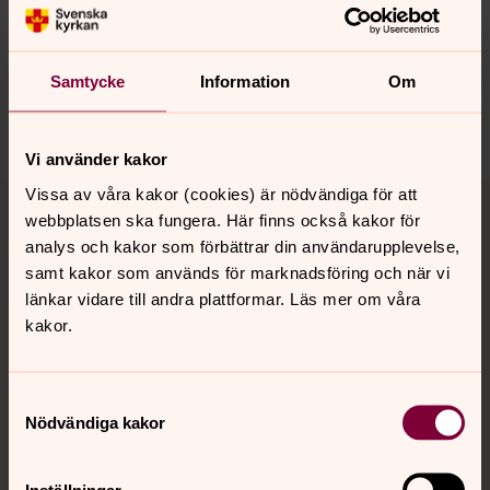
Synpunkter eller frågor på sidans
innehåll?
nora.tarnsjo.forsamling@svenskakyrkan.se
Samtycke
Information
Om
Dela
Vi använder kakor
Tillbaka till toppen
Tillbaka till innehållet
Vissa av våra kakor (cookies) är nödvändiga för att
webbplatsen ska fungera. Här finns också kakor för
analys och kakor som förbättrar din användarupplevelse,
samt kakor som används för marknadsföring och när vi
Kontakt
länkar vidare till andra plattformar. Läs mer om våra
kakor.
Kalender
Samtyckesval
Nödvändiga kakor
Hitta snabbt
Inställningar