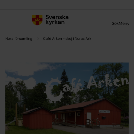
Till innehållet
Till undermeny
Sök
Meny
Nora församling
Café Arken - skoj i Noras Ark