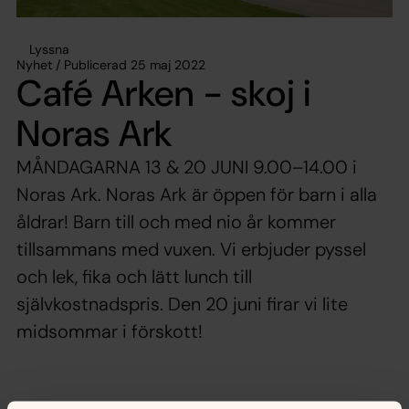
Lyssna
Nyhet / Publicerad 25 maj 2022
Café Arken - skoj i
Noras Ark
MÅNDAGARNA 13 & 20 JUNI 9.00–14.00 i
Noras Ark. Noras Ark är öppen för barn i alla
åldrar! Barn till och med nio år kommer
tillsammans med vuxen. Vi erbjuder pyssel
och lek, fika och lätt lunch till
självkostnadspris. Den 20 juni firar vi lite
midsommar i förskott!