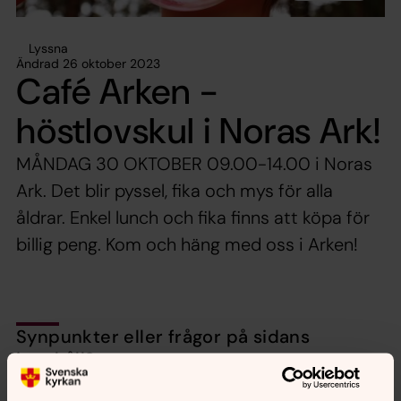
Lyssna
Ändrad 26 oktober 2023
Café Arken -
höstlovskul i Noras Ark!
MÅNDAG 30 OKTOBER 09.00-14.00 i Noras
Ark. Det blir pyssel, fika och mys för alla
åldrar. Enkel lunch och fika finns att köpa för
billig peng. Kom och häng med oss i Arken!
Synpunkter eller frågor på sidans
innehåll?
nora.tarnsjo.forsamling@svenskakyrkan.se