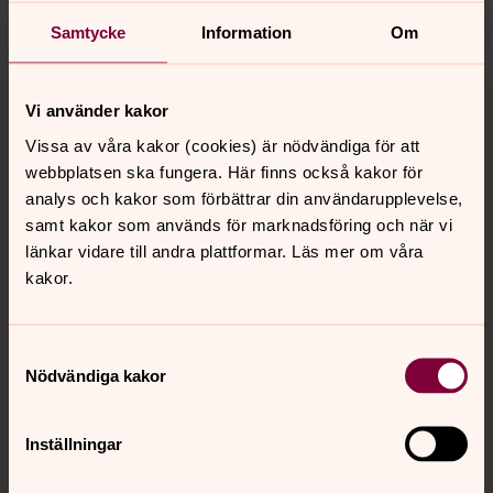
Dela
Samtycke
Information
Om
Tillbaka till toppen
Tillbaka till innehållet
Vi använder kakor
Vissa av våra kakor (cookies) är nödvändiga för att
webbplatsen ska fungera. Här finns också kakor för
Kontakt
analys och kakor som förbättrar din användarupplevelse,
samt kakor som används för marknadsföring och när vi
länkar vidare till andra plattformar. Läs mer om våra
kakor.
Kalender
Samtyckesval
Hitta snabbt
Nödvändiga kakor
Inställningar
Sociala kanaler