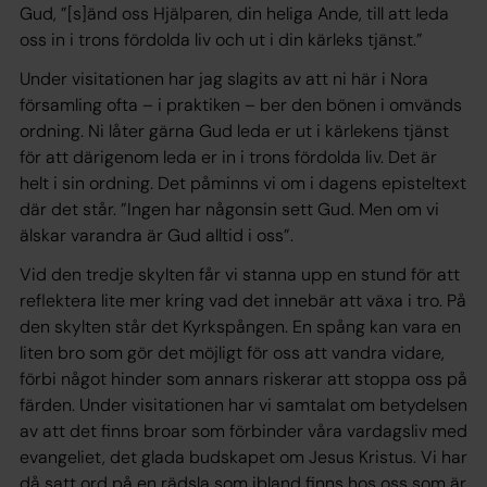
Gud, ”[s]änd oss Hjälparen, din heliga Ande, till att leda
oss in i trons fördolda liv och ut i din kärleks tjänst.”
Under visitationen har jag slagits av att ni här i Nora
församling ofta – i praktiken – ber den bönen i omvänds
ordning. Ni låter gärna Gud leda er ut i kärlekens tjänst
för att därigenom leda er in i trons fördolda liv. Det är
helt i sin ordning. Det påminns vi om i dagens episteltext
där det står. ”Ingen har någonsin sett Gud. Men om vi
älskar varandra är Gud alltid i oss”.
Vid den tredje skylten får vi stanna upp en stund för att
reflektera lite mer kring vad det innebär att växa i tro. På
den skylten står det Kyrkspången. En spång kan vara en
liten bro som gör det möjligt för oss att vandra vidare,
förbi något hinder som annars riskerar att stoppa oss på
färden. Under visitationen har vi samtalat om betydelsen
av att det finns broar som förbinder våra vardagsliv med
evangeliet, det glada budskapet om Jesus Kristus. Vi har
då satt ord på en rädsla som ibland finns hos oss som är