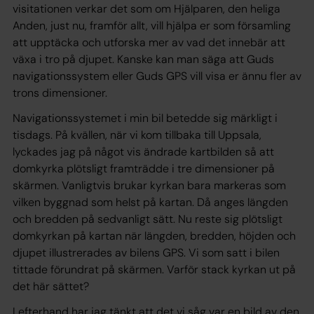
visitationen verkar det som om Hjälparen, den heliga
Anden, just nu, framför allt, vill hjälpa er som församling
att upptäcka och utforska mer av vad det innebär att
växa i tro på djupet. Kanske kan man säga att Guds
navigationssystem eller Guds GPS vill visa er ännu fler av
trons dimensioner.
Navigationssystemet i min bil betedde sig märkligt i
tisdags. På kvällen, när vi kom tillbaka till Uppsala,
lyckades jag på något vis ändrade kartbilden så att
domkyrka plötsligt framträdde i tre dimensioner på
skärmen. Vanligtvis brukar kyrkan bara markeras som
vilken byggnad som helst på kartan. Då anges längden
och bredden på sedvanligt sätt. Nu reste sig plötsligt
domkyrkan på kartan när längden, bredden, höjden och
djupet illustrerades av bilens GPS. Vi som satt i bilen
tittade förundrat på skärmen. Varför stack kyrkan ut på
det här sättet?
I efterhand har jag tänkt att det vi såg var en bild av den