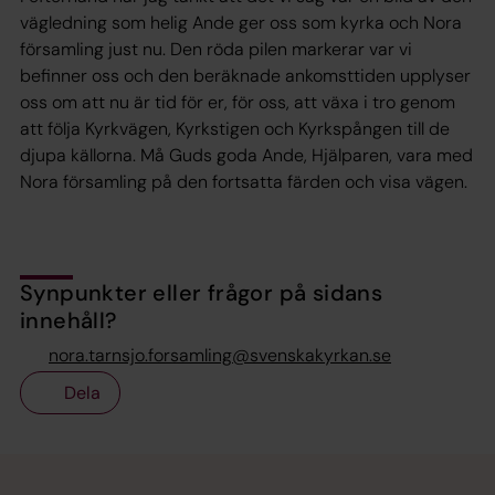
vägledning som helig Ande ger oss som kyrka och Nora
församling just nu. Den röda pilen markerar var vi
befinner oss och den beräknade ankomsttiden upplyser
oss om att nu är tid för er, för oss, att växa i tro genom
att följa Kyrkvägen, Kyrkstigen och Kyrkspången till de
djupa källorna. Må Guds goda Ande, Hjälparen, vara med
Nora församling på den fortsatta färden och visa vägen.
Synpunkter eller frågor på sidans
innehåll?
nora.tarnsjo.forsamling@svenskakyrkan.se
Dela
Tillbaka till toppen
Tillbaka till innehållet