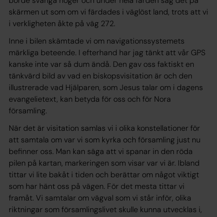
borde svänga höger och under hela färden såg det på
skärmen ut som om vi färdades i väglöst land, trots att vi
i verkligheten åkte på väg 272.
Inne i bilen skämtade vi om navigationssystemets
märkliga beteende. I efterhand har jag tänkt att vår GPS
kanske inte var så dum ändå. Den gav oss faktiskt en
tänkvärd bild av vad en biskopsvisitation är och den
illustrerade vad Hjälparen, som Jesus talar om i dagens
evangelietext, kan betyda för oss och för Nora
församling.
När det är visitation samlas vi i olika konstellationer för
att samtala om var vi som kyrka och församling just nu
befinner oss. Man kan säga att vi spanar in den röda
pilen på kartan, markeringen som visar var vi är. Ibland
tittar vi lite bakåt i tiden och berättar om något viktigt
som har hänt oss på vägen. För det mesta tittar vi
framåt. Vi samtalar om vägval som vi står inför, olika
riktningar som församlingslivet skulle kunna utvecklas i,