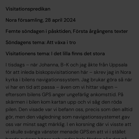
Visitationspredikan
Nora församling, 28 april 2024
Femte söndagen i påsktiden, Första årgångens texter
Söndagens tema: Att växa i tro
Visitationens tema: I det lilla finns det stora
I tisdags – när Johanna, B-K och jag åkte från Uppsala
för att inleda biskopsvisitationen här – skrev jag in Nora
kyrka i bilens navigationssystem. Jag brukar göra så när
vi har en tid att passa – även om vi hittar vägen –
eftersom bilens GPS anger ungefärlig ankomsttid. På
skärmen i bilen kom kartan upp och vi såg den röda
pilen. Den visade var vi befann oss, precis som den alltid
gör, men den vägledning som navigationssystemet gav
oss var minst sagt märklig. I en korsning där vi visste att
vi skulle svänga vänster menade GPS:en att vi i stället