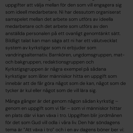
uppgifter att välja mellan för den som vill engagera sig
som ideell medarbetare. Ni har dessutom organiserat
samspelet mellan det arbete som utförs av ideella
medarbetare och det arbete som utförs av den
anställda personalen på ett ovanligt genomtänkt sätt.
Bildligt talat kan man säga att ni har ett välutvecklat
system av kyrkstigar som ni erbjuder som
vandringsalternativ. Barnkören, ungdomsgruppen, mat-
och bakgruppen, redaktionsgruppen och
Kyrkstigsgruppen är några exempel på sådana
kyrkstigar som låter människor hitta en uppgift som
innebär att de får göra något som de kan, något som de
tycker är kul eller något som de vill lära sig.
Många gånger är det genom någon sådan kyrkstig –
genom en uppgift som vi får – som vi människor hittar
en plats där vi kan växa i tro. Uppgiften blir jordmånen
för det som Gud vill odla i våra liv. Den här söndagens
tema är ”Att växa i tro” och i en av dagens böner ber vi: