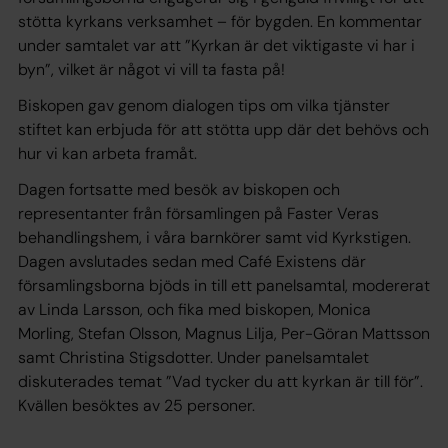
stötta kyrkans verksamhet – för bygden. En kommentar
under samtalet var att ”Kyrkan är det viktigaste vi har i
byn”, vilket är något vi vill ta fasta på!
Biskopen gav genom dialogen tips om vilka tjänster
stiftet kan erbjuda för att stötta upp där det behövs och
hur vi kan arbeta framåt.
Dagen fortsatte med besök av biskopen och
representanter från församlingen på Faster Veras
behandlingshem, i våra barnkörer samt vid Kyrkstigen.
Dagen avslutades sedan med Café Existens där
församlingsborna bjöds in till ett panelsamtal, modererat
av Linda Larsson, och fika med biskopen, Monica
Morling, Stefan Olsson, Magnus Lilja, Per-Göran Mattsson
samt Christina Stigsdotter. Under panelsamtalet
diskuterades temat ”Vad tycker du att kyrkan är till för”.
Kvällen besöktes av 25 personer.