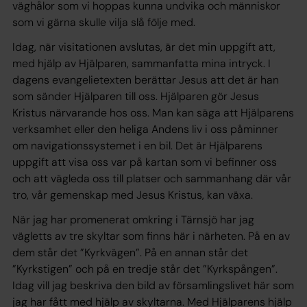
väghålor som vi hoppas kunna undvika och människor
som vi gärna skulle vilja slå följe med.
Idag, när visitationen avslutas, är det min uppgift att,
med hjälp av Hjälparen, sammanfatta mina intryck. I
dagens evangelietexten berättar Jesus att det är han
som sänder Hjälparen till oss. Hjälparen gör Jesus
Kristus närvarande hos oss. Man kan säga att Hjälparens
verksamhet eller den heliga Andens liv i oss påminner
om navigationssystemet i en bil. Det är Hjälparens
uppgift att visa oss var på kartan som vi befinner oss
och att vägleda oss till platser och sammanhang där vår
tro, vår gemenskap med Jesus Kristus, kan växa.
När jag har promenerat omkring i Tärnsjö har jag
vägletts av tre skyltar som finns här i närheten. På en av
dem står det ”Kyrkvägen”. På en annan står det
”Kyrkstigen” och på en tredje står det ”Kyrkspången”.
Idag vill jag beskriva den bild av församlingslivet här som
jag har fått med hjälp av skyltarna. Med Hjälparens hjälp