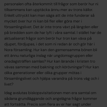
personalen ofta återkommit till frågor som berör hur ni
tillsammans kan upptäcka ännu mer av trons källor.
Enkelt uttryckt kan man säga att de inte funderar så
mycket över hur ni kan bli fler eller göra mer i
församlingslivet. Det är inte trons växt på längden eller
på bredden som de har lyft i våra samtal. I stället har de
aktualiserat frågor som berör hur tron kan växa på
djupet, fördjupas, i det som ni redan är och gör här i
Nora församling. Hur kan den gemensamma bönen bli
ett ännu naturliga inslag när ungdomsgruppen eller
onsdagsträffen samlas? Hur kan lärande i kristen tro
vävas samman med bakning och körövningar? Hur kan
olika generationer eller olika grupper mötas i
församlingslivet och hjälpa varandra på trons väg och i
livet?
Idag avslutas biskopsvisitationen men era samtal om
sådana grundläggande och angelägna frågor kommer
att fortsätta. Precis som flera av er har sagt under