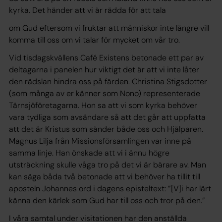
kyrka. Det händer att vi är rädda för att tala
om Gud eftersom vi fruktar att människor inte längre vill
komma till oss om vi talar för mycket om vår tro.
Vid tisdagskvällens Café Existens betonade ett par av
deltagarna i panelen hur viktigt det är att vi inte låter
den rädslan hindra oss på färden. Christina Stigsdotter
(som många av er känner som Nono) representerade
Tärnsjöföretagarna. Hon sa att vi som kyrka behöver
vara tydliga som avsändare så att det går att uppfatta
att det är Kristus som sänder både oss och Hjälparen.
Magnus Lilja från Missionsförsamlingen var inne på
samma linje. Han önskade att vi i ännu högre
utsträckning skulle våga tro på det vi är bärare av. Man
kan säga båda två betonade att vi behöver ha tillit till
aposteln Johannes ord i dagens episteltext: ”[V]i har lärt
känna den kärlek som Gud har till oss och tror på den.”
I våra samtal under visitationen har den anställda