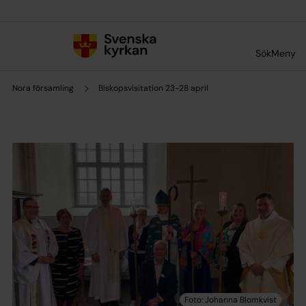
Till innehållet
Till undermeny
Sök
Meny
Nora församling
Biskopsvisitation 23-28 april