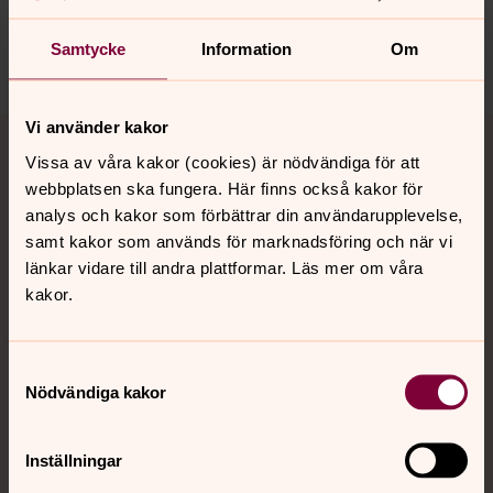
nora.tarnsjo.forsamling@svenskakyrkan.se
Samtycke
Information
Om
Dela
Tillbaka till toppen
Tillbaka till innehållet
Vi använder kakor
Vissa av våra kakor (cookies) är nödvändiga för att
webbplatsen ska fungera. Här finns också kakor för
analys och kakor som förbättrar din användarupplevelse,
Kontakt
samt kakor som används för marknadsföring och när vi
länkar vidare till andra plattformar. Läs mer om våra
kakor.
Kalender
Samtyckesval
Nödvändiga kakor
Hitta snabbt
Inställningar
Sociala kanaler