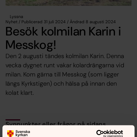
Lyssna
Nyhet / Publicerad 31 juli 2024 / Ändrad 8 augusti 2024
Besök kolmilan Karin i
Messkog!
Den 2 augusti tändes kolmilan Karin. Denna
vecka dygnet runt vakar kolardrängarna vid
milan. Kom gärna till Messkog (som ligger
längs Kyrkstigen) och hälsa på innan den
kolat klart.
Synpunkter eller frågor på sidans
innehåll?