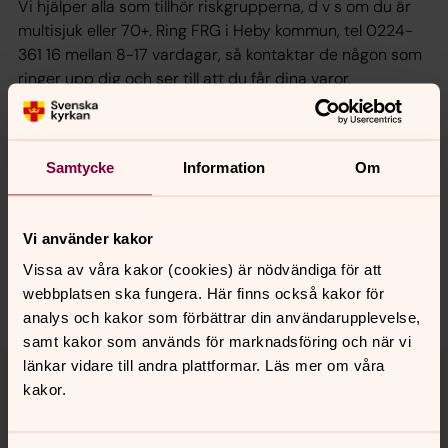
Vi hjälper alla som tillhör riskgrupperna, d v s om du är
multisjuk eller 70+. Ring FRG i Heby kommun, tel 0224-
361 16 mellan 8-17 vardagar, så kontaktar de någon som
ringer upp dig och ser till att du får dina varor.
Naturligtvis kostar det inget.
Samtycke
Information
Om
Synpunkter eller frågor på sidans
innehåll?
Vi använder kakor
nora.tarnsjo.forsamling@svenskakyrkan.se
Vissa av våra kakor (cookies) är nödvändiga för att
Dela
webbplatsen ska fungera. Här finns också kakor för
analys och kakor som förbättrar din användarupplevelse,
samt kakor som används för marknadsföring och när vi
Tillbaka till toppen
Tillbaka till innehållet
länkar vidare till andra plattformar. Läs mer om våra
kakor.