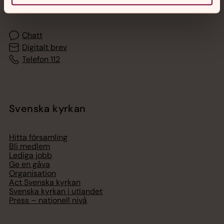
med en präst på kvällar och nätter.
Chatt
Digitalt brev
Telefon 112
Svenska kyrkan
Hitta församling
Bli medlem
Lediga jobb
Ge en gåva
Organisation
Act Svenska kyrkan
Svenska kyrkan i utlandet
Press – nationell nivå