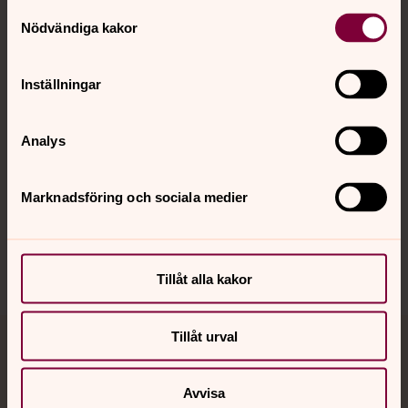
Kontakt
Samtyckesval
Nödvändiga kakor
Kalender
Inställningar
Analys
Hitta snabbt
Marknadsföring och sociala medier
Sociala kanaler
Tillåt alla kakor
Tillåt urval
Jourhavande präst
Avvisa
Akut samtals- och krisstöd. Prata eller chatta anonymt