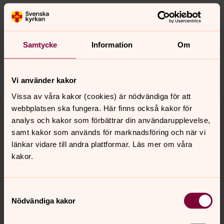
Synpunkter eller frågor på sidans
innehåll?
Samtycke
Information
Om
nora.tarnsjo.forsamling@svenskakyrkan.se
Dela
Vi använder kakor
Vissa av våra kakor (cookies) är nödvändiga för att
Tillbaka till toppen
Tillbaka till innehållet
webbplatsen ska fungera. Här finns också kakor för
analys och kakor som förbättrar din användarupplevelse,
samt kakor som används för marknadsföring och när vi
länkar vidare till andra plattformar. Läs mer om våra
Kontakt
kakor.
Kalender
Samtyckesval
Nödvändiga kakor