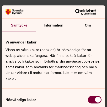
Synpunkter eller frågor på sidans
innehåll?
nora.tarnsjo.forsamling@svenskakyrkan.se
Samtycke
Information
Om
Dela
Vi använder kakor
Tillbaka till toppen
Tillbaka till innehållet
Vissa av våra kakor (cookies) är nödvändiga för att
webbplatsen ska fungera. Här finns också kakor för
analys och kakor som förbättrar din användarupplevelse,
samt kakor som används för marknadsföring och när vi
Kontakt
länkar vidare till andra plattformar. Läs mer om våra
kakor.
Kalender
Samtyckesval
Nödvändiga kakor