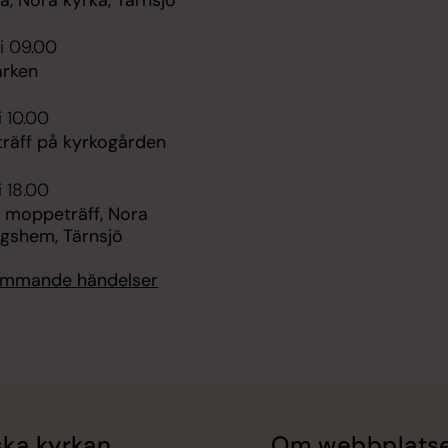
i 09.00
rken
i 10.00
räff på kyrkogården
i 18.00
 moppeträff, Nora
ngshem, Tärnsjö
kommande händelser
ka kyrkan
Om webbplats