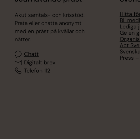
Hitta f
Akut samtals- och krisstöd.
Bli med
Prata eller chatta anonymt
Lediga 
med en präst på kvällar och
Ge en g
Organis
nätter.
Act Sve
Svenska
Chatt
Press – 
Digitalt brev
Telefon 112