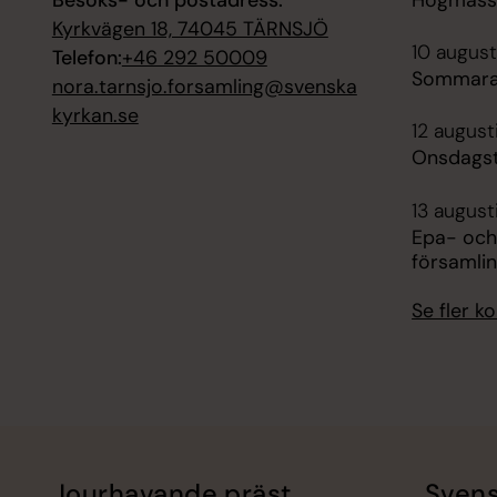
Kyrkvägen 18, 74045 TÄRNSJÖ
10 august
Telefon:
+46 292 50009
Sommara
nora.tarnsjo.forsamling@svenska
kyrkan.se
12 august
Onsdagst
13 august
Epa- och
församli
Se fler 
Jourhavande präst
Svens