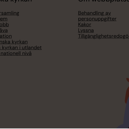
örsamling
Behandling av
lem
personuppgifter
jobb
Kakor
åva
Lyssna
ation
Tillgänglighetsredogö
nska kyrkan
 kyrkan i utlandet
nationell nivå