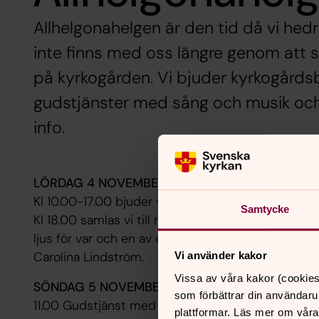
Allhelgonahelgen är den tid då vi hed
inte finns med oss längre genom att 
på kyrkogården. Vi bjuder kyrkogårdsb
gudstjänster med sång och musik och 
info.
LÖRDAG 4 NOVEMBER
Alla helgons dag
Kl 10.00-17.00 bjuder vi alla som besöker kyrkogård
Samtycke
Kl 18.00 samlas vi till minnesgudstjänst över de 
ljus för var och en av dem. Det är en stämningsf
Carolina Lindström.
Vi använder kakor
Vissa av våra kakor (cookies
SÖNDAG 5 NOVEMBER
Sönd efter alla helgons d
som förbättrar din användaru
11.00 Gudstjänst med Kyrkokören
plattformar. Läs mer om våra