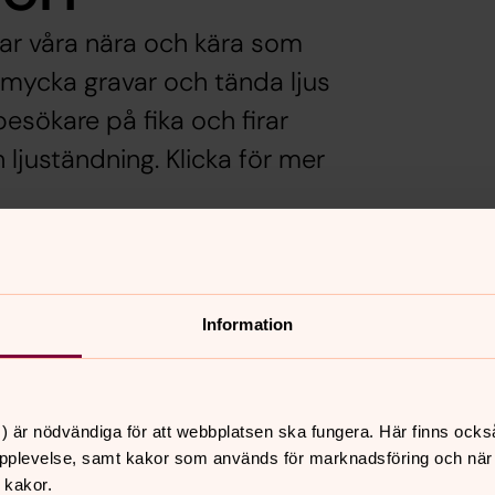
rar våra nära och kära som
smycka gravar och tända ljus
esökare på fika och firar
ljuständning. Klicka för mer
en på fika i kapellet.
Information
som gått bort under året och tänder ett
ull gudstjänst med sång och musik av
) är nödvändiga för att webbplatsen ska fungera. Här finns ocks
ag
pplevelse, samt kakor som används för marknadsföring och när vi
 kakor.