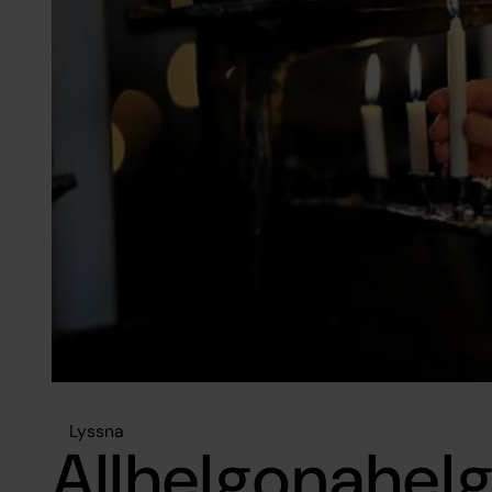
Lyssna
Allhelgonahel