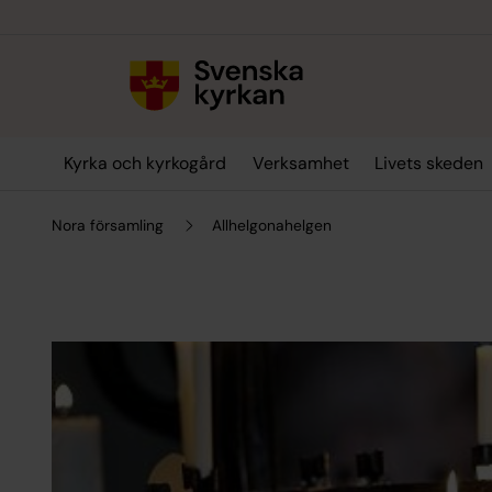
Till innehållet
Till undermeny
Kyrka och kyrkogård
Verksamhet
Livets skeden
Nora församling
Allhelgonahelgen