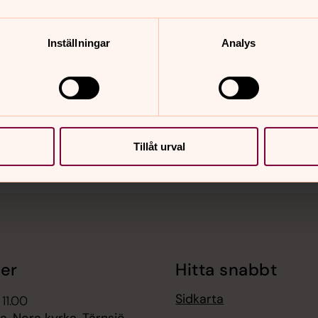
Inställningar
Analys
nnehåll?
Tillåt urval
er
Hitta snabbt
Sidkarta
 11.00
, Nora kyrka, Tärnsjö