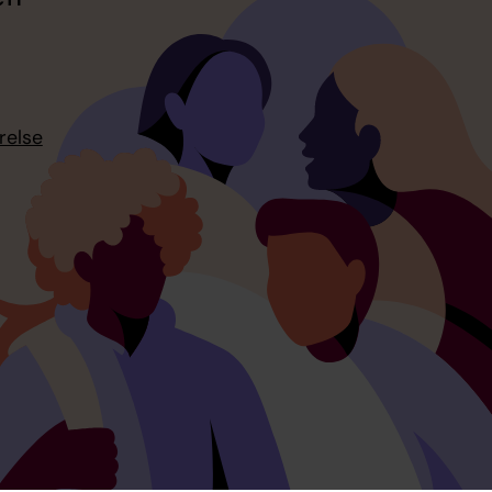
relse