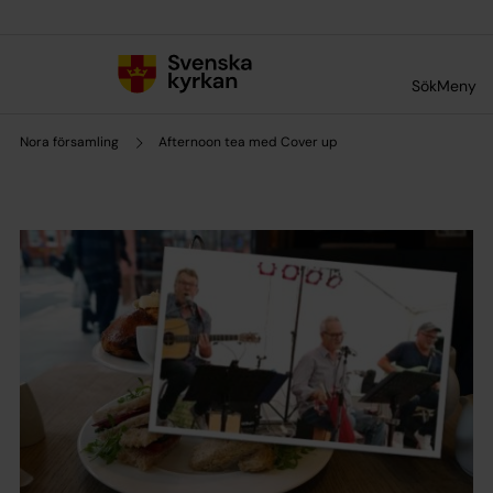
Till innehållet
Till undermeny
Sök
Meny
Nora församling
Afternoon tea med Cover up