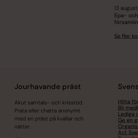
13 august
Epa- och
församli
Se fler 
Jourhavande präst
Svens
Hitta f
Akut samtals- och krisstöd.
Bli med
Prata eller chatta anonymt
Lediga 
med en präst på kvällar och
Ge en g
Organis
nätter.
Act Sve