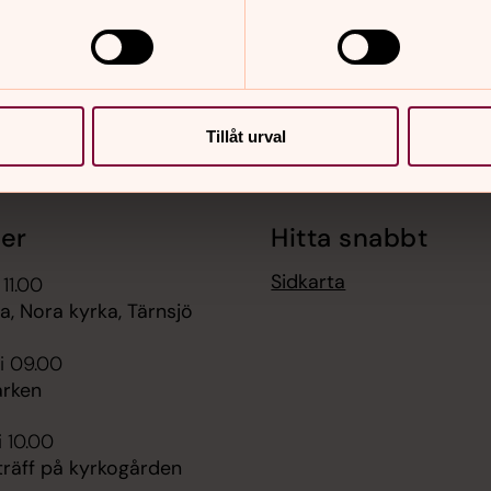
Tillåt urval
er
Hitta snabbt
Sidkarta
 11.00
, Nora kyrka, Tärnsjö
i 09.00
rken
i 10.00
räff på kyrkogården