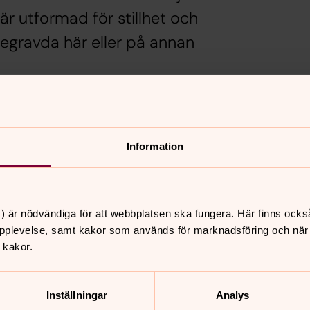
är utformad för stillhet och
egravda här eller på annan
Information
ara sätta dig en stund och låta tankarna
röst, stillhet och närvaro, oavsett var
) är nödvändiga för att webbplatsen ska fungera. Här finns ocks
pplevelse, samt kakor som används för marknadsföring och när vi
 kakor.
nnehåll?
Inställningar
Analys