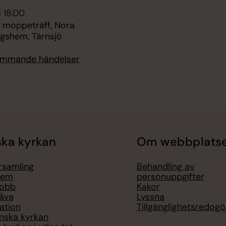
i 18.00
 moppeträff, Nora
ngshem, Tärnsjö
kommande händelser
ka kyrkan
Om webbplats
örsamling
Behandling av
lem
personuppgifter
jobb
Kakor
åva
Lyssna
ation
Tillgänglighetsredogö
nska kyrkan