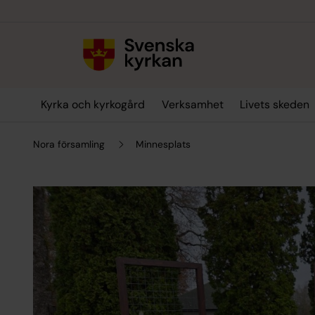
Till innehållet
Till undermeny
Kyrka och kyrkogård
Verksamhet
Livets skeden
Nora församling
Minnesplats