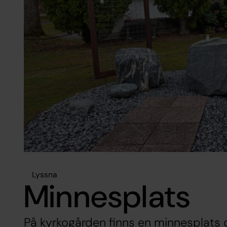
Lyssna
Minnesplats
På kyrkogården finns en minnesplats 