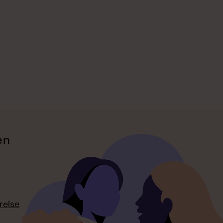
en
relse