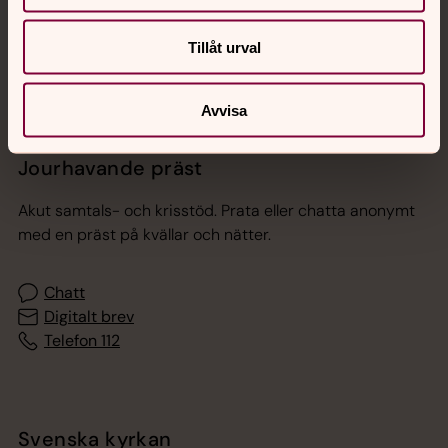
Sociala kanaler
Tillåt urval
Avvisa
Jourhavande präst
Akut samtals- och krisstöd. Prata eller chatta anonymt
med en präst på kvällar och nätter.
Chatt
Digitalt brev
Telefon 112
Svenska kyrkan