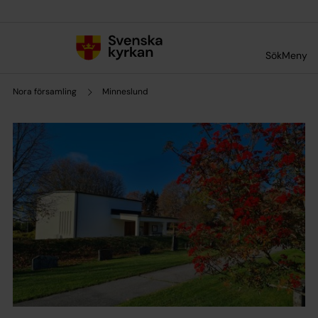
Till innehållet
Till undermeny
Sök
Meny
Nora församling
Minneslund