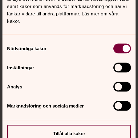
innehåll?
samt kakor som används för marknadsföring och när vi
nora.tarnsjo.forsamling@svenskakyrkan.se
länkar vidare till andra plattformar. Läs mer om våra
Dela
kakor.
Tillbaka till toppen
Tillbaka till innehållet
Samtyckesval
Nödvändiga kakor
Inställningar
Kontakt
Analys
Kalender
Marknadsföring och sociala medier
Hitta snabbt
Tillåt alla kakor