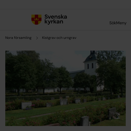
Till innehållet
Till undermeny
Sök
Meny
Nora församling
Kistgrav och urngrav