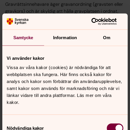
Gravrättsinnehavare äger gravanordning (gravsten eller
gravkors) och är skyldig att hålla gravplatsen i ordnat,
säkert och värdigt skick.
Det finns både nya och gamla gravplatser på Nora
kyrkogård att ta i anspråk. De gravplatser som
Samtycke
Information
Om
återupplåts har upphört och återlämnats till
församlingen av tidigare gravrättsinnehavare. Det rör sig
om gravar där det gått minst 25 år sedan senaste
Vi använder kakor
gravsättningen.
Vissa av våra kakor (cookies) är nödvändiga för att
För att främja återbruk och bidra till minskad
webbplatsen ska fungera. Här finns också kakor för
miljöpåverkan erbjuder församlingen återlämnade och
analys och kakor som förbättrar din användarupplevelse,
avidentifierade gravstenar till självkostnadspris.
samt kakor som används för marknadsföring och när vi
länkar vidare till andra plattformar. Läs mer om våra
Välkommen att kontakta Nora församling om du har
kakor.
frågor angående
gravskick, eller vill boka tid för visning av tillgängliga
alternativ.
Samtyckesval
Församlingsexpeditionen tel 0292-500 09 eller
Nödvändiga kakor