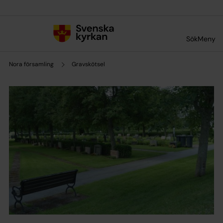
Till innehållet
Till undermeny
Sök
Meny
Nora församling
Gravskötsel