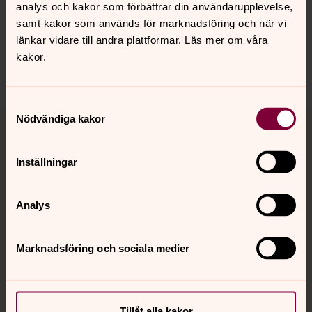
Synpunkter eller frågor på sidans
analys och kakor som förbättrar din användarupplevelse,
innehåll?
samt kakor som används för marknadsföring och när vi
länkar vidare till andra plattformar. Läs mer om våra
nora.tarnsjo.forsamling@svenskakyrkan.se
kakor.
Dela
Samtyckesval
Tillbaka till toppen
Tillbaka till innehållet
Nödvändiga kakor
Inställningar
Kontakt
Analys
Kalender
Marknadsföring och sociala medier
Hitta snabbt
Tillåt alla kakor