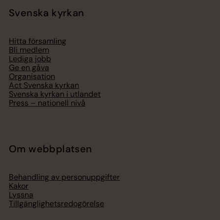
Svenska kyrkan
Hitta församling
Bli medlem
Lediga jobb
Ge en gåva
Organisation
Act Svenska kyrkan
Svenska kyrkan i utlandet
Press – nationell nivå
Om webbplatsen
Behandling av personuppgifter
Kakor
Lyssna
Tillgänglighetsredogörelse