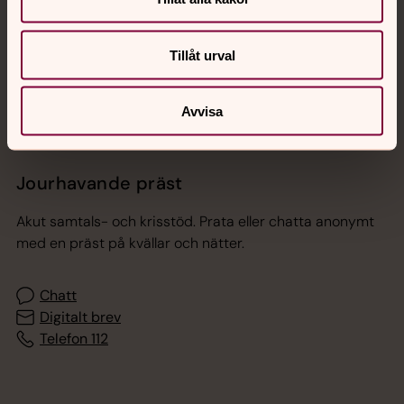
Sociala kanaler
Tillåt urval
Avvisa
Jourhavande präst
Akut samtals- och krisstöd. Prata eller chatta anonymt
med en präst på kvällar och nätter.
Chatt
Digitalt brev
Telefon 112