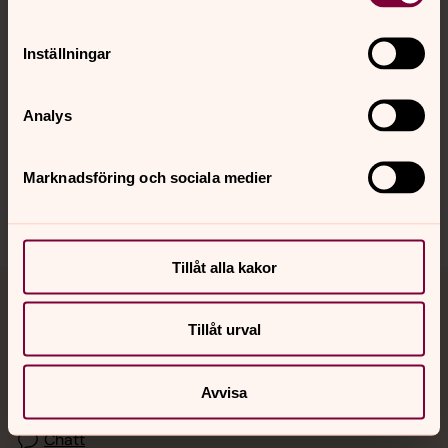
Kalender
Inställningar
Hitta snabbt
Analys
Sociala kanaler
Marknadsföring och sociala medier
Tillåt alla kakor
Jourhavande präst
Tillåt urval
Akut samtals- och krisstöd. Prata eller chatta anonymt
med en präst på kvällar och nätter.
Avvisa
Chatt