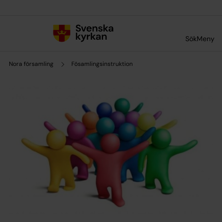
Till innehållet
Till undermeny
Sök
Meny
Nora församling
Fösamlingsinstruktion