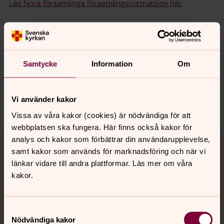
Läs Nora församlings församlingsinstruktion här
Senast ändrad 27 februari 2023
Synpunkter eller frågor på sidans
Samtycke
Information
Om
innehåll?
nora.tarnsjo.forsamling@svenskakyrkan.se
Vi använder kakor
Dela
Vissa av våra kakor (cookies) är nödvändiga för att
webbplatsen ska fungera. Här finns också kakor för
Tillbaka till toppen
Tillbaka till innehållet
analys och kakor som förbättrar din användarupplevelse,
samt kakor som används för marknadsföring och när vi
länkar vidare till andra plattformar. Läs mer om våra
kakor.
Kontakt
Samtyckesval
Nödvändiga kakor