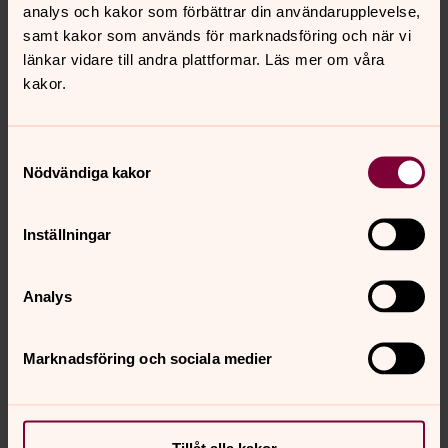
analys och kakor som förbättrar din användarupplevelse,
samt kakor som används för marknadsföring och när vi
länkar vidare till andra plattformar. Läs mer om våra
kakor.
Kontakta sjukhuskyrkan på
Nacka sjukhus
Samtyckesval
Nödvändiga kakor
Sjukhusdiakon
Carolina Magnusson
08-546 061 31,
Inställningar
carolina.magnusson@svenskakyrkan.se
Sjukhuspräst
Kristina Ekhem
08-748 19 12,
kristina.ekhem@svenskakyrkan.se
Analys
Marknadsföring och sociala medier
Senast ändrad 30 juni 2026
Tillåt alla kakor