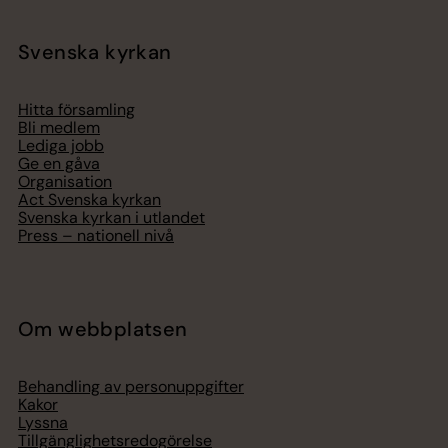
Svenska kyrkan
Hitta församling
Bli medlem
Lediga jobb
Ge en gåva
Organisation
Act Svenska kyrkan
Svenska kyrkan i utlandet
Press – nationell nivå
Om webbplatsen
Behandling av personuppgifter
Kakor
Lyssna
Tillgänglighetsredogörelse