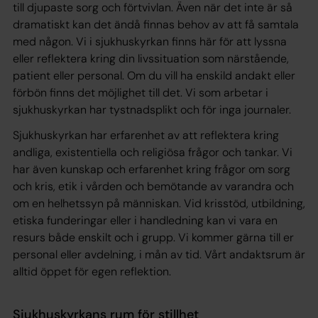
till djupaste sorg och förtvivlan. Även när det inte är så
dramatiskt kan det ändå finnas behov av att få samtala
med någon. Vi i sjukhuskyrkan finns här för att lyssna
eller reflektera kring din livssituation som närstående,
patient eller personal. Om du vill ha enskild andakt eller
förbön finns det möjlighet till det. Vi som arbetar i
sjukhuskyrkan har tystnadsplikt och för inga journaler.
Sjukhuskyrkan har erfarenhet av att reflektera kring
andliga, existentiella och religiösa frågor och tankar. Vi
har även kunskap och erfarenhet kring frågor om sorg
och kris, etik i vården och bemötande av varandra och
om en helhetssyn på människan. Vid krisstöd, utbildning,
etiska funderingar eller i handledning kan vi vara en
resurs både enskilt och i grupp. Vi kommer gärna till er
personal eller avdelning, i mån av tid. Vårt andaktsrum är
alltid öppet för egen reflektion.
Sjukhuskyrkans rum för stillhet