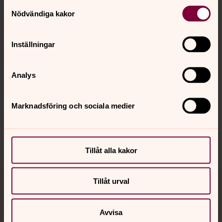
Kontakt
Samtyckesval
Nödvändiga kakor
Kalender
Inställningar
Hitta snabbt
Analys
Marknadsföring och sociala medier
Sociala kanaler
Tillåt alla kakor
Tillåt urval
Jourhavande präst
Akut samtals- och krisstöd. Prata eller chatta anonymt
Avvisa