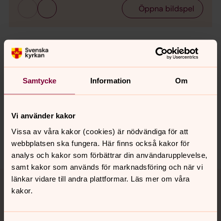
Öppna bildspel
Senast ändrad 5 september 2023
Synpunkter eller frågor på sidans
Samtycke
Information
Om
innehåll?
motala.forsamling@svenskakyrkan.se
Vi använder kakor
Dela
Vissa av våra kakor (cookies) är nödvändiga för att
webbplatsen ska fungera. Här finns också kakor för
analys och kakor som förbättrar din användarupplevelse,
samt kakor som används för marknadsföring och när vi
Tillbaka till toppen
Tillbaka till innehållet
länkar vidare till andra plattformar. Läs mer om våra
kakor.