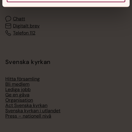
med en präst på kvällar och nätter.
Chatt
Digitalt brev
Telefon 112
Svenska kyrkan
Hitta församling
Bli medlem
Lediga jobb
Ge en gåva
Organisation
Act Svenska kyrkan
Svenska kyrkan i utlandet
Press – nationell nivå