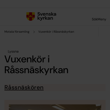
Till innehållet
Till undermeny
Sök
Meny
Motala församling
Vuxenkör i Råssnäskyrkan
Lyssna
Vuxenkör i
Råssnäskyrkan
Råssnäskören