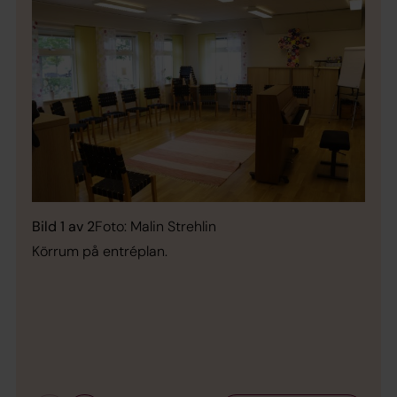
Bild 1 av 2
Foto: Malin Strehlin
Körrum på entréplan.
Bild 
Välk