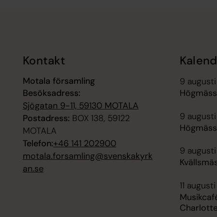
Tillbaka till toppen
Tillbaka till innehållet
Kontakt
Kalend
Motala församling
9 augusti
Besöksadress:
Högmässa
Sjögatan 9-11, 59130 MOTALA
9 augusti
Postadress:
BOX 138, 59122
Högmässa
MOTALA
Telefon:
+46 141 202900
9 augusti
motala.forsamling@svenskakyrk
Kvällsmäs
an.se
11 augusti
Musikcafé
Charlott