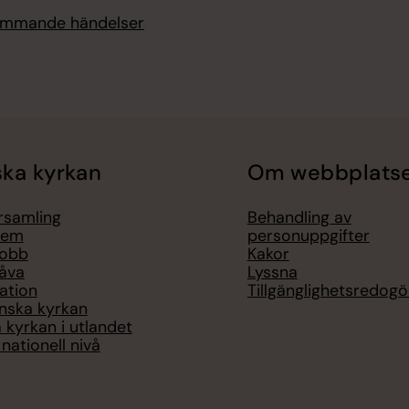
kommande händelser
ka kyrkan
Om webbplats
örsamling
Behandling av
lem
personuppgifter
jobb
Kakor
åva
Lyssna
ation
Tillgänglighetsredogö
nska kyrkan
 kyrkan i utlandet
nationell nivå