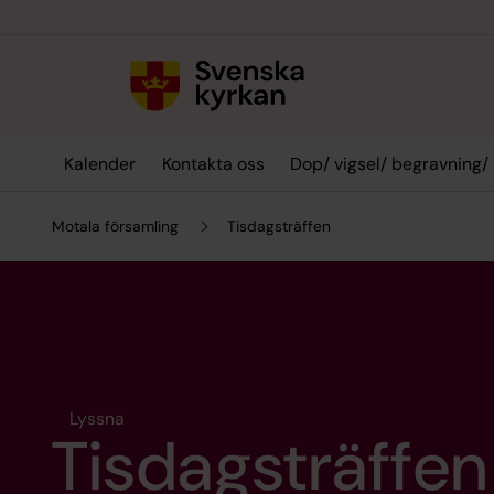
Till innehållet
Till undermeny
Kalender
Kontakta oss
Dop/ vigsel/ begravning/
Motala församling
Tisdagsträffen
Lyssna
Tisdagsträffen