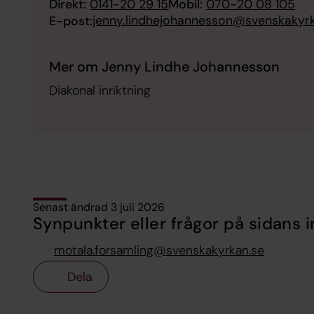
Direkt:
0141-20 29 15
Mobil:
070-20 08 105
jenny.lindhejohannesson@svenskakyr
E-post:
Mer om Jenny Lindhe Johannesson
Diakonal inriktning
Senast ändrad 3 juli 2026
Synpunkter eller frågor på sidans i
motala.forsamling@svenskakyrkan.se
Dela