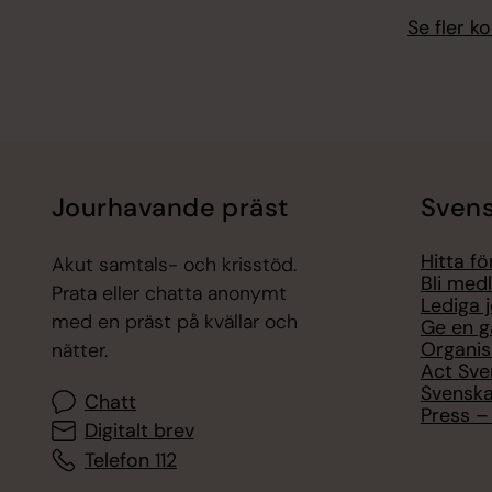
Se fler 
Jourhavande präst
Svens
Hitta f
Akut samtals- och krisstöd.
Bli med
Prata eller chatta anonymt
Lediga 
med en präst på kvällar och
Ge en g
Organis
nätter.
Act Sve
Svenska
Chatt
Press – 
Digitalt brev
Telefon 112