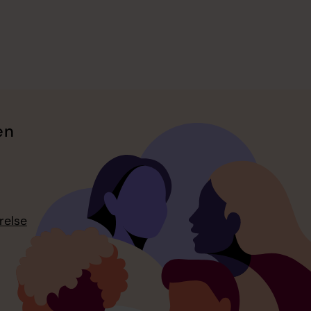
en
relse