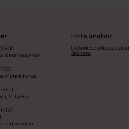
er
Hitta snabbt
Diakoni – kyrkans omso
 09.30
Sidkarta
, Råssnäskyrkan
 11.00
, Motala kyrka
 18.00
sa, Lillkyrkan
 14.00
,
enborgskyrkan