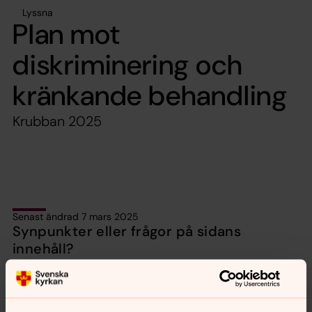
Lyssna
Plan mot
diskriminering och
kränkande behandling
Krubban 2025
Senast ändrad 7 mars 2025
Synpunkter eller frågor på sidans
innehåll?
motala.forsamling@svenskakyrkan.se
Dela