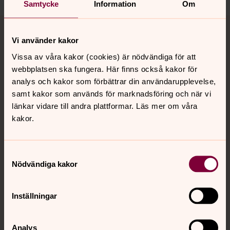
Samtycke
Information
Om
Tillbaka till toppen
Tillbaka till innehållet
Vi använder kakor
Vissa av våra kakor (cookies) är nödvändiga för att
webbplatsen ska fungera. Här finns också kakor för
Kontakt
analys och kakor som förbättrar din användarupplevelse,
samt kakor som används för marknadsföring och när vi
länkar vidare till andra plattformar. Läs mer om våra
Kalender
kakor.
Hitta snabbt
Samtyckesval
Nödvändiga kakor
Sociala kanaler
Inställningar
Analys