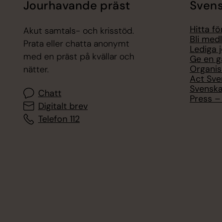
Jourhavande präst
Svens
Hitta f
Akut samtals- och krisstöd.
Bli med
Prata eller chatta anonymt
Lediga 
med en präst på kvällar och
Ge en g
Organis
nätter.
Act Sve
Svenska
Chatt
Press – 
Digitalt brev
Telefon 112