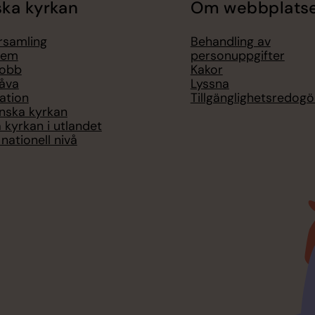
ka kyrkan
Om webbplats
örsamling
Behandling av
lem
personuppgifter
jobb
Kakor
åva
Lyssna
ation
Tillgänglighetsredogö
nska kyrkan
 kyrkan i utlandet
nationell nivå