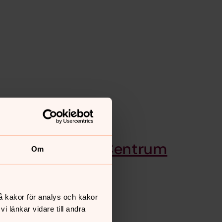
an - Lekallén- Centrum
Om
ala
å kakor för analys och kakor
an
 länkar vidare till andra