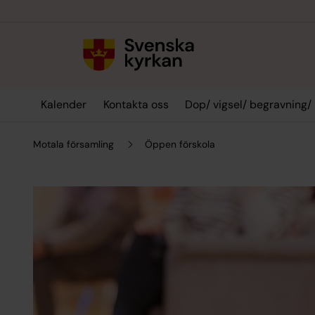
Till innehållet
Till undermeny
Kalender
Kontakta oss
Dop/ vigsel/ begravning/
Motala församling
Öppen förskola