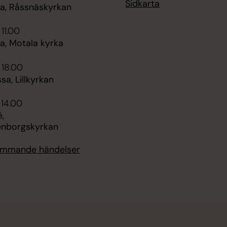
Sidkarta
, Råssnäskyrkan
 11.00
, Motala kyrka
 18.00
sa, Lillkyrkan
 14.00
,
enborgskyrkan
kommande händelser