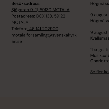
Besöksadress:
Högmässa
Sjögatan 9-11, 59130 MOTALA
9 augusti
Postadress:
BOX 138, 59122
Högmässa
MOTALA
Telefon:
+46 141 202900
9 augusti
motala.forsamling@svenskakyrk
Kvällsmäs
an.se
11 augusti
Musikcafé
Charlott
Se fler 