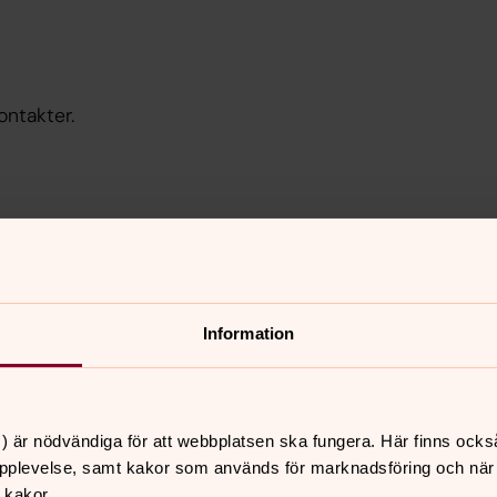
ontakter.
kyrkan
Öppna förskol
Information
Församlingshemmet i Mot
) är nödvändiga för att webbplatsen ska fungera. Här finns ocks
n
Öppna förskol
pplevelse, samt kakor som används för marknadsföring och när vi
Charlottenborgskyrkan
 kakor.