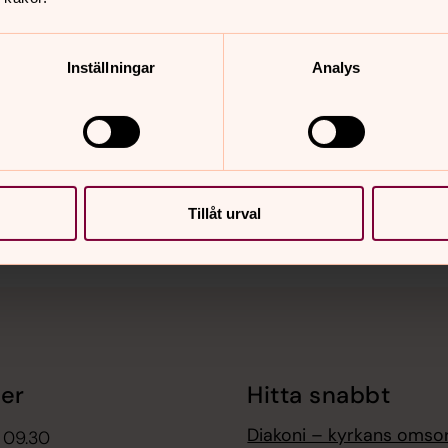
Inställningar
Analys
nnehåll?
Tillåt urval
er
Hitta snabbt
Diakoni – kyrkans omso
 09.30