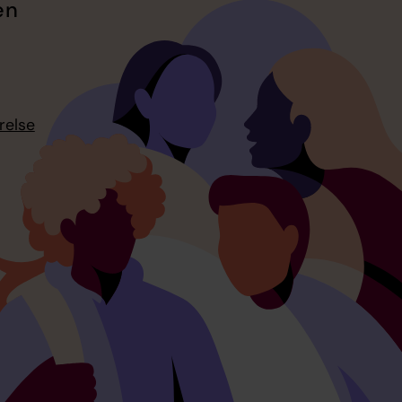
en
relse