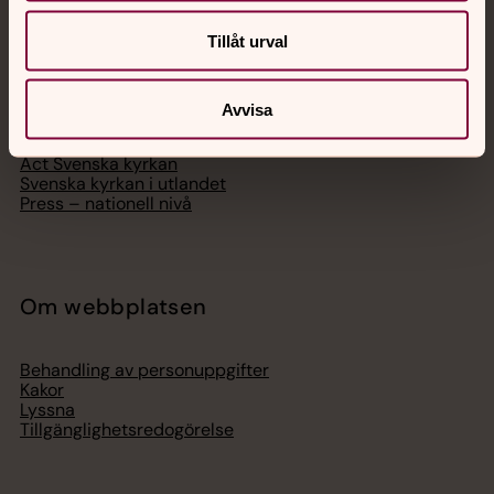
Svenska kyrkan
Tillåt urval
Hitta församling
Bli medlem
Lediga jobb
Avvisa
Ge en gåva
Organisation
Act Svenska kyrkan
Svenska kyrkan i utlandet
Press – nationell nivå
Om webbplatsen
Behandling av personuppgifter
Kakor
Lyssna
Tillgänglighetsredogörelse