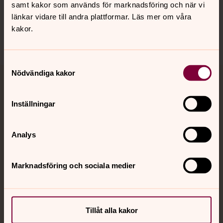
samt kakor som används för marknadsföring och när vi
Sociala kanaler
länkar vidare till andra plattformar. Läs mer om våra
kakor.
Samtyckesval
Nödvändiga kakor
Jourhavande präst
Inställningar
Akut samtals- och krisstöd. Prata eller chatta anonymt
med en präst på kvällar och nätter.
Analys
Chatt
Digitalt brev
Marknadsföring och sociala medier
Telefon 112
Tillåt alla kakor