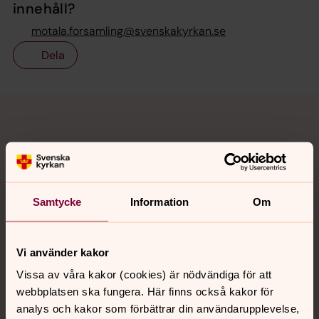
innehåll?
motala.forsamling@svenskakyrkan.se
Dela
Tillbaka till toppen
Tillbaka till innehållet
Kontakt
Samtycke
Information
Om
Kalender
Vi använder kakor
Vissa av våra kakor (cookies) är nödvändiga för att
Hitta snabbt
webbplatsen ska fungera. Här finns också kakor för
analys och kakor som förbättrar din användarupplevelse,