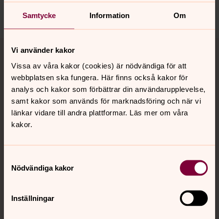
Dela
Samtycke
Information
Om
Tillbaka till toppen
Tillbaka till innehållet
Vi använder kakor
Vissa av våra kakor (cookies) är nödvändiga för att
webbplatsen ska fungera. Här finns också kakor för
analys och kakor som förbättrar din användarupplevelse,
Kontakt
samt kakor som används för marknadsföring och när vi
länkar vidare till andra plattformar. Läs mer om våra
kakor.
Kalender
Samtyckesval
Hitta snabbt
Nödvändiga kakor
Inställningar
Sociala kanaler