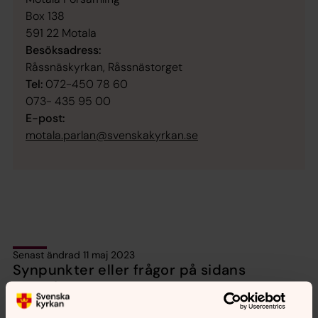
Box 138
591 22 Motala
Besöksadress:
Råssnäskyrkan, Råssnästorget
Tel:
072-450 78 60
073- 435 95 00
E-post:
motala.parlan@svenskakyrkan.se
Senast ändrad 11 maj 2023
Synpunkter eller frågor på sidans
innehåll?
motala.forsamling@svenskakyrkan.se