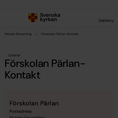
Till innehållet
Till undermeny
Sök
Meny
Motala församling
Förskolan Pärlan-Kontakt
Lyssna
Förskolan Pärlan-
Kontakt
Förskolan Pärlan
Postadress:
Motala Församling