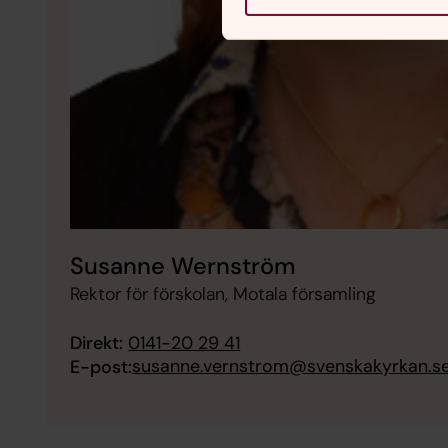
Susanne Wernström
Rektor för förskolan, Motala församling
Direkt:
0141-20 29 41
susanne.vernstrom@svenskakyrkan.s
E-post: