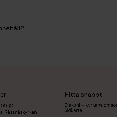
nnehåll?
er
Hitta snabbt
Diakoni – kyrkans omso
 09.30
Sidkarta
, Råssnäskyrkan