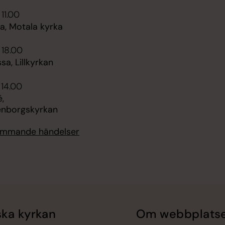
 11.00
, Motala kyrka
 18.00
sa, Lillkyrkan
 14.00
,
enborgskyrkan
kommande händelser
ka kyrkan
Om webbplats