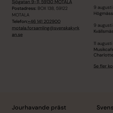
Sjögatan 9-11, 59130 MOTALA
9 augusti
Postadress:
BOX 138, 59122
Högmässa
MOTALA
Telefon:
+46 141 202900
9 augusti
motala.forsamling@svenskakyrk
Kvällsmäs
an.se
11 augusti
Musikcafé
Charlott
Se fler 
Jourhavande präst
Svens