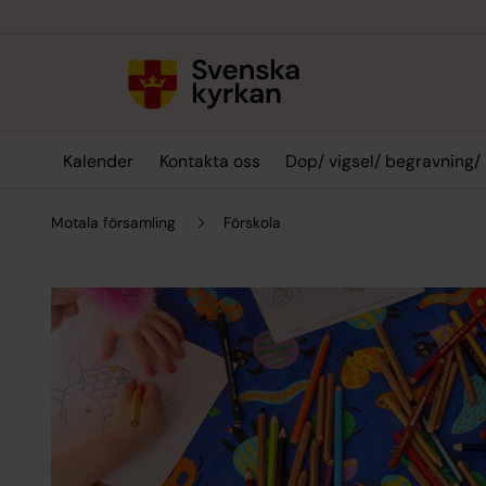
Till innehållet
Till undermeny
Kalender
Kontakta oss
Dop/ vigsel/ begravning/
Motala församling
Förskola