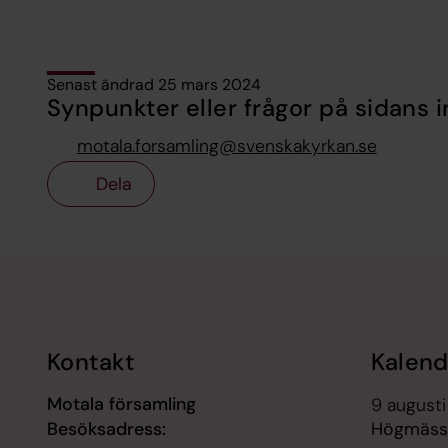
Senast ändrad 25 mars 2024
Synpunkter eller frågor på sidans i
motala.forsamling@svenskakyrkan.se
Dela
Tillbaka till toppen
Tillbaka till innehållet
Kontakt
Kalend
Motala församling
9 augusti
Besöksadress:
Högmässa