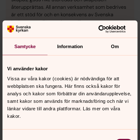
återupprättas. All annan verksamhet som bedrives
är ett stöd för och en konsekvens av Svenska
kyrkans grundläggande uppgift.
Motala församling har ansvar för sin verksamhet för
alla de som vistas i församlingen. Särskilda
Samtycke
Information
Om
bestämmelser finns i Kyrkoordningen om att
tillhandahålla dop, konfirmation, vigsel och
begravningsgudstjänst.
Vi använder kakor
Vissa av våra kakor (cookies) är nödvändiga för att
I församlingens uppdrag ingår även att anskaffa
webbplatsen ska fungera. Här finns också kakor för
och underhålla den egendom som behövs för
analys och kakor som förbättrar din användarupplevelse,
verksamheten samt anställa personal
samt kakor som används för marknadsföring och när vi
härför. Därutöver finns ett uppdrag att ansvara för
länkar vidare till andra plattformar. Läs mer om våra
begravnings-verksamheten inom församlingen.
kakor.
Föreskrifter om detta ansvar finns i
begravningslagen.
Samtyckesval