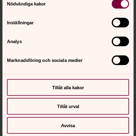
Nödvändiga kakor
Inställningar
Analys
Senast ändrad 9 juni 2021
Synpunkter eller frågor på sidans
innehåll?
Marknadsföring och sociala medier
motala.forsamling@svenskakyrkan.se
Dela
Tillåt alla kakor
Tillbaka till toppen
Tillbaka till innehållet
Tillåt urval
Avvisa
Kontakt