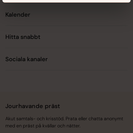
Kalender
Hitta snabbt
Sociala kanaler
Jourhavande präst
Akut samtals- och krisstöd. Prata eller chatta anonymt
med en präst på kvällar och nätter.