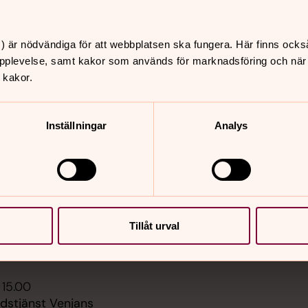
) är nödvändiga för att webbplatsen ska fungera. Här finns ocks
pplevelse, samt kakor som används för marknadsföring och när vi
er
Hitta snabbt
 kakor.
Kontakt Mora församlin
 10.00
telefon och besök
terbyggdepå öppen,
Inställningar
Analys
Kyrkogårdsförvaltninge
vägen 10
Sidkarta
 11.00
st, Mora kyrka
 15.00
Tillåt urval
stjänst Flenarna, Annan
 15.00
udstjänst Venjans