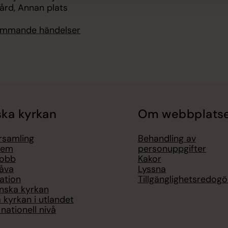
rd, Annan plats
kommande händelser
ka kyrkan
Om webbplats
örsamling
Behandling av
lem
personuppgifter
jobb
Kakor
åva
Lyssna
ation
Tillgänglighetsredogö
nska kyrkan
 kyrkan i utlandet
nationell nivå