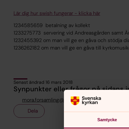
Lär dig hur swish fungerar - klicka här
1234585659 betalning av kollekt
1233275773 servering vid Andreasgården samt Ä
1232455392 om man vill ge en gåva och stödja di
1236262182 om man vill ge en gåva till kyrkomusi
Senast ändrad 16 mars 2018
Synpunkter eller frågor på sidans i
mora.forsamling@svenskakyrkan.se
Dela
Samtycke