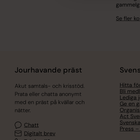
gammelgå
Se fler 
Jourhavande präst
Svens
Hitta f
Akut samtals- och krisstöd.
Bli med
Prata eller chatta anonymt
Lediga 
med en präst på kvällar och
Ge en g
Organis
nätter.
Act Sve
Svenska
Chatt
Press – 
Digitalt brev