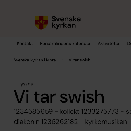
Till innehållet
Till undermeny
Kontakt
Församlingens kalender
Aktiviteter
D
Svenska kyrkan i Mora
Vi tar swish
Lyssna
Vi tar swish
1234585659 - kollekt 1233275773 - s
diakonin 1236262182 - kyrkomusiken