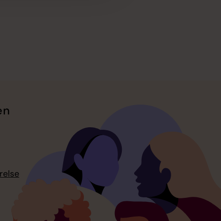
en
relse