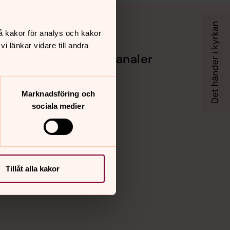
å kakor för analys och kakor
 länkar vidare till andra
Sociala kanaler
g –
Facebook
Instagram
Marknadsföring och
n Mora
Vimeo
sociala medier
Tillåt alla kakor