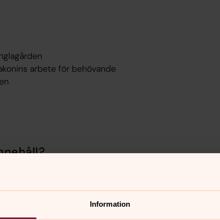
nglagården
akonins arbete för behövande
ken
nnehåll?
Information