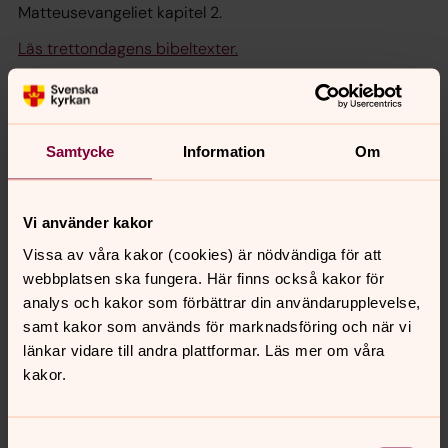
Matteusevangeliet kapitel 2.
Läs trettondagens bibeltexter.
I andra länder heter dagen Epifania
I de flesta andra länder heter dagen epifania. Ordet
Samtycke
Information
Om
betyder uppenbarelse. För länge sedan firades epifania
som Jesu födelsedag och i flera österländska kyrkor
räknar man fortfarande epifania som julens stora dag.
Vi använder kakor
Vissa av våra kakor (cookies) är nödvändiga för att
Trettondagen är en stor insamlingsdag till
webbplatsen ska fungera. Här finns också kakor för
Act Svenska kyrkan
analys och kakor som förbättrar din användarupplevelse,
Maria och Josef tvingades fly undan hot och förföljelser
samt kakor som används för marknadsföring och när vi
till Egypten och Jesus föddes som flyktingbarn. Svenska
länkar vidare till andra plattformar. Läs mer om våra
kyrkan förknippar därför trettondagen med vår
kakor.
delaktighet i världen.
Trettondagen är final för insamling
till Act Svenska kyrkan
.
Samtyckesval