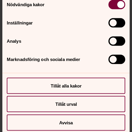
Nödvändiga kakor
Folkliga traditioner på trettonhelgen
I det svenska bondesamhället vandrade pojkar runt i
Inställningar
byarna och spelade upp scener som byggde på Bibelns
berättelse om stjärnan över Betlehem.
Analys
De som var utklädda till visa män kunde ha strutar på
huvudet och vita skjortor. De blev så småningom
stjärngossar som numera kommer tillsammans med
Marknadsföring och sociala medier
Lucia 13 december.
Läs mer om traditioner på trettondagen hos Nordiska
Tillåt alla kakor
museet.
Gläns över sjö och strand, stjärna
ur fjärran, du som i Österland
Tillåt urval
tändes av Herran. Stjärnan från
Betlehem leder ej bort, men hem.
Avvisa