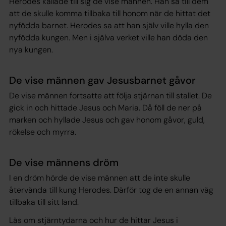
Herodes kallade till sig de vise männen. Han sa till dem
att de skulle komma tillbaka till honom när de hittat det
nyfödda barnet. Herodes sa att han själv ville hylla den
nyfödda kungen. Men i själva verket ville han döda den
nya kungen.
De vise männen gav Jesusbarnet gåvor
De vise männen fortsatte att följa stjärnan till stallet. De
gick in och hittade Jesus och Maria. Då föll de ner på
marken och hyllade Jesus och gav honom gåvor, guld,
rökelse och myrra.
De vise männens dröm
I en dröm hörde de vise männen att de inte skulle
återvända till kung Herodes. Därför tog de en annan väg
tillbaka till sitt land.
Läs om stjärntydarna och hur de hittar Jesus i