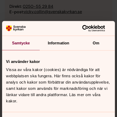
Direkt:
0250-55 29 84
vicky.collin@svenskakyrkan.se
E-post:
Samtycke
Information
Om
Senast ändrad 3 januari 2025
Synpunkter eller frågor på sidans
innehåll?
Vi använder kakor
mora.forsamling@svenskakyrkan.se
Vissa av våra kakor (cookies) är nödvändiga för att
Dela
webbplatsen ska fungera. Här finns också kakor för
analys och kakor som förbättrar din användarupplevelse,
samt kakor som används för marknadsföring och när vi
Tillbaka till toppen
Tillbaka till innehållet
länkar vidare till andra plattformar. Läs mer om våra
kakor.