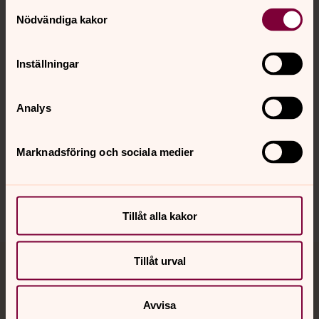
Kontakt
Samtyckesval
Nödvändiga kakor
Kalender
Inställningar
Hitta snabbt
Analys
Marknadsföring och sociala medier
Sociala kanaler
Tillåt alla kakor
Tillåt urval
Jourhavande präst
Avvisa
Akut samtals- och krisstöd. Prata eller chatta anonymt