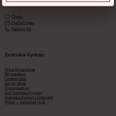
med en präst på kvällar och nätter.
Chatt
Digitalt brev
Telefon 112
Svenska kyrkan
Hitta församling
Bli medlem
Lediga jobb
Ge en gåva
Organisation
Act Svenska kyrkan
Svenska kyrkan i utlandet
Press – nationell nivå