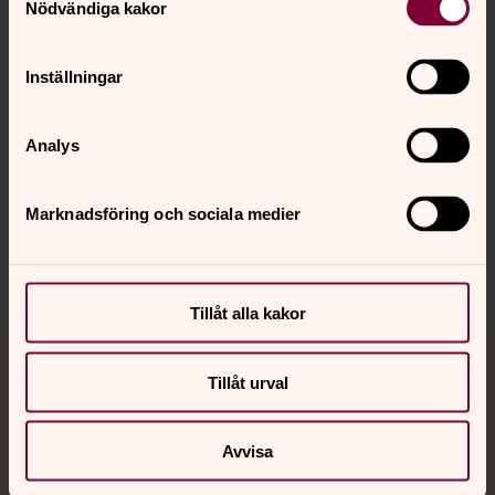
Nödvändiga kakor
Kalender
Inställningar
Hitta snabbt
Analys
Sociala kanaler
Marknadsföring och sociala medier
Tillåt alla kakor
Jourhavande präst
Tillåt urval
Akut samtals- och krisstöd. Prata eller chatta anonymt
Avvisa
med en präst på kvällar och nätter.