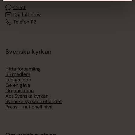
Chatt
Digitalt brev
Telefon 112
Svenska kyrkan
Hitta församling
Bli medlem
Lediga jobb
Ge en gåva
Organisation
Act Svenska kyrkan
Svenska kyrkan i utlandet
Press – nationell nivå
Om webbplatsen