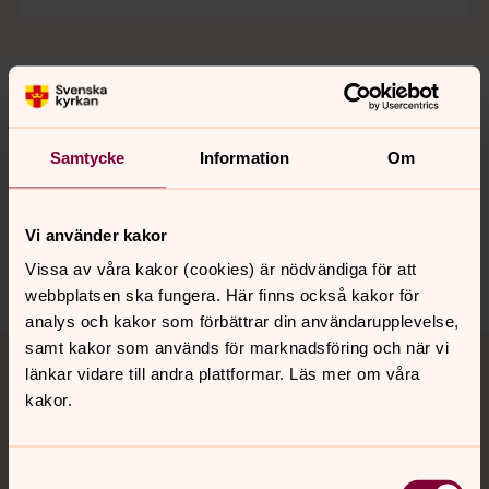
Senast ändrad 15 juni 2026
Samtycke
Information
Om
Synpunkter eller frågor på sidans
innehåll?
mora.forsamling@svenskakyrkan.se
Vi använder kakor
Dela
Vissa av våra kakor (cookies) är nödvändiga för att
webbplatsen ska fungera. Här finns också kakor för
analys och kakor som förbättrar din användarupplevelse,
Tillbaka till toppen
Tillbaka till innehållet
samt kakor som används för marknadsföring och när vi
länkar vidare till andra plattformar. Läs mer om våra
kakor.
Kontakt
Samtyckesval