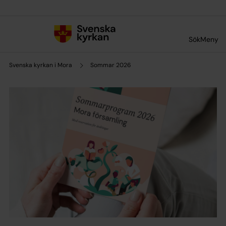
Till innehållet
Till undermeny
Sök
Meny
Svenska kyrkan i Mora
Sommar 2026