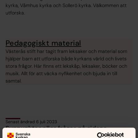
kyrka, Våmhus kyrka och Sollerö kyrka. Välkommen att
utforska.
Pedagogiskt material
Västerås stift har tagit fram leksaker och material som
hjälper barn att utforska både kyrkans värld och livets
stora frågor. Här finns ett lekskåp, leksaker, böcker och
musik. Allt för att väcka nyfikenhet och bjuda in till
samtal.
Senast ändrad 6 juli 2023
Synpunkter eller frågor på sidans
innehåll?