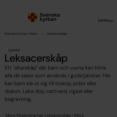
Till innehållet
Till undermeny
Sök
Meny
Svenska kyrkan i Mora
Leksacerskåp
Lyssna
Leksacerskåp
Ett "altarskåp" där barn och vuxna kan hitta
alla de saker som används i gudstjänster. Här
kan barn klä ut sig till biskop, präst eller
diakon. Leka dop, nattvard, vigsel eller
begravning.
Mora församling har Leksacerskåp i Mora