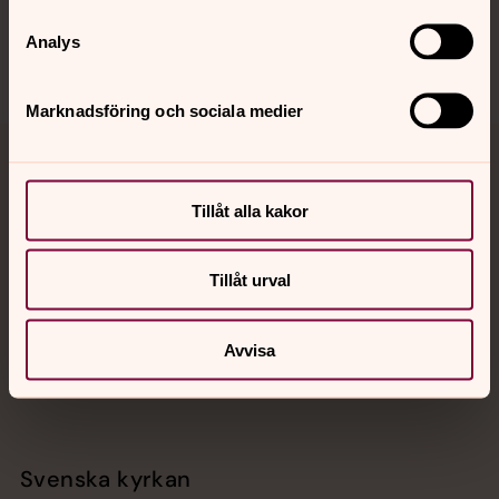
Sociala kanaler
Analys
Marknadsföring och sociala medier
Jourhavande präst
Tillåt alla kakor
Akut samtals- och krisstöd. Prata eller chatta anonymt
med en präst på kvällar och nätter.
Tillåt urval
Chatt
Digitalt brev
Avvisa
Telefon 112
Svenska kyrkan