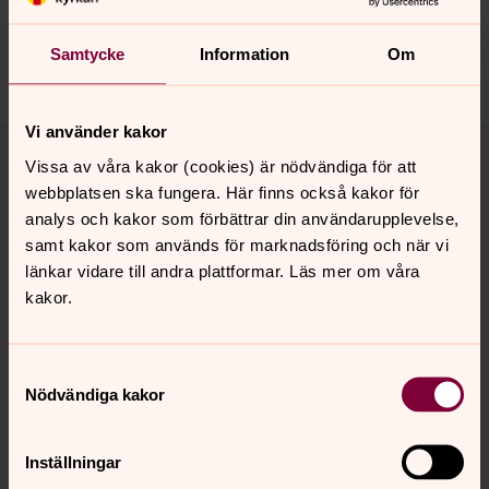
mora.forsamling@svenskakyrkan.se
Samtycke
Information
Om
Dela
Vi använder kakor
Tillbaka till toppen
Tillbaka till innehållet
Vissa av våra kakor (cookies) är nödvändiga för att
webbplatsen ska fungera. Här finns också kakor för
analys och kakor som förbättrar din användarupplevelse,
Kontakt
samt kakor som används för marknadsföring och när vi
länkar vidare till andra plattformar. Läs mer om våra
kakor.
Kalender
Samtyckesval
Nödvändiga kakor
Hitta snabbt
Inställningar