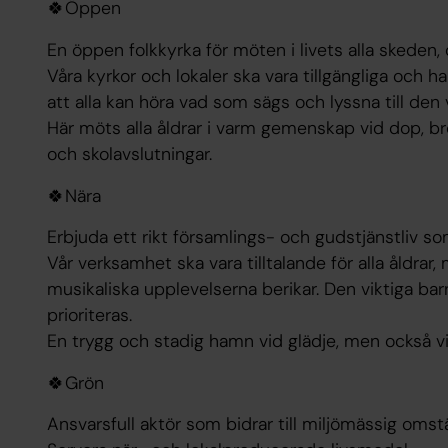
🍀Öppen
En öppen folkkyrka för möten i livets alla skeden, 
Våra kyrkor och lokaler ska vara tillgängliga och h
att alla kan höra vad som sägs och lyssna till den
Här möts alla åldrar i varm gemenskap vid dop, brö
och skolavslutningar.
🍀Nära
Erbjuda ett rikt församlings- och gudstjänstliv som
Vår verksamhet ska vara tilltalande för alla åldra
musikaliska upplevelserna berikar. Den viktiga 
prioriteras.
En trygg och stadig hamn vid glädje, men också vid
🍀Grön
Ansvarsfull aktör som bidrar till miljömässig omst