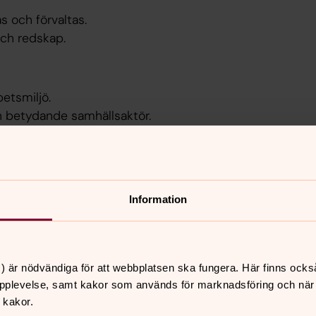
s och förvaltas.
och redskap.
etsmiljö.
n betydande samhällsaktör.
 det svårt.
Information
r alla människors lika rätt och värde, för
älle som utvecklas ekonomiskt, socialt
värden som vi står upp för.
) är nödvändiga för att webbplatsen ska fungera. Här finns ocks
pplevelse, samt kakor som används för marknadsföring och när vi
 kakor.