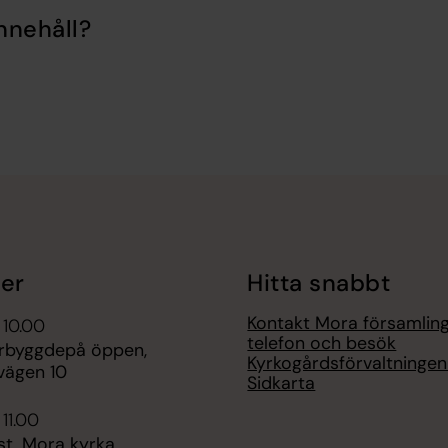
nnehåll?
er
Hitta snabbt
Kontakt Mora församlin
 10.00
telefon och besök
terbyggdepå öppen,
Kyrkogårdsförvaltninge
vägen 10
Sidkarta
 11.00
st, Mora kyrka