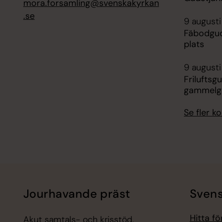
mora.forsamling@svenskakyrkan
.se
9 augusti
Fäbodgud
plats
9 augusti
Friluftsg
gammelgå
Se fler 
Jourhavande präst
Svens
Hitta f
Akut samtals- och krisstöd.