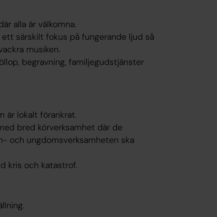
där alla är välkomna.
a ett särskilt fokus på fungerande ljud så
 vackra musiken.
llop, begravning, familjegudstjänster
 är lokalt förankrat.
r, med bred körverksamhet där de
barn- och ungdomsverksamheten ska
 kris och katastrof.
ällning.