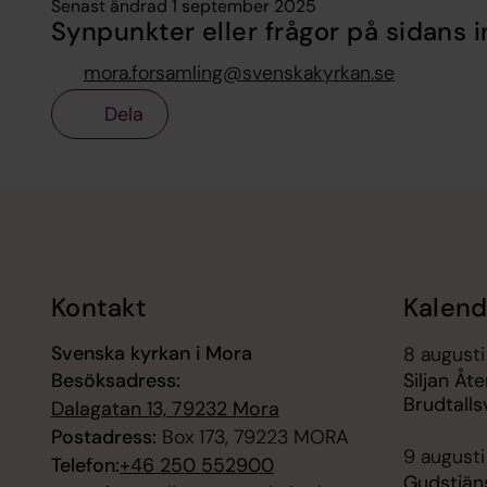
Senast ändrad 1 september 2025
Synpunkter eller frågor på sidans i
mora.forsamling@svenskakyrkan.se
Dela
Tillbaka till toppen
Tillbaka till innehållet
Kontakt
Kalend
Svenska kyrkan i Mora
8 augusti
Besöksadress:
Siljan Å
Brudtalls
Dalagatan 13, 79232 Mora
Postadress:
Box 173, 79223 MORA
9 augusti
Telefon:
+46 250 552900
Gudstjän