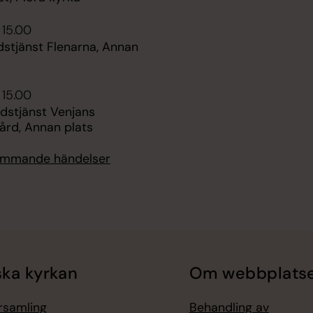
 15.00
stjänst Flenarna, Annan
 15.00
udstjänst Venjans
rd, Annan plats
kommande händelser
ka kyrkan
Om webbplats
örsamling
Behandling av