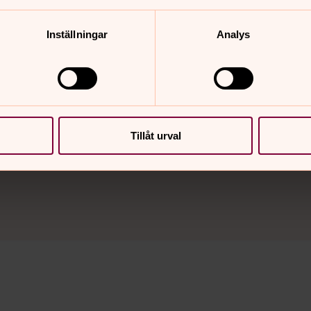
nsamt till att församlingen är en
Inställningar
Analys
Tillåt urval