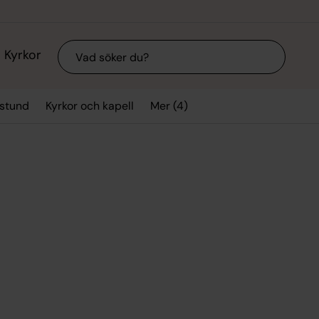
Sök
Kyrkor
Mer (4)
sstund
Kyrkor och kapell