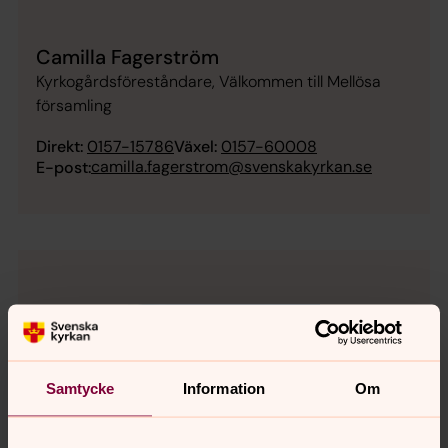
Camilla Fagerström
Kyrkogårdsföreståndare, Välkommen till Mellösa
församling
Direkt:
0157-15786
Växel:
0157-60008
camilla.fagerstrom@svenskakyrkan.se
E-post:
Samtycke
Information
Om