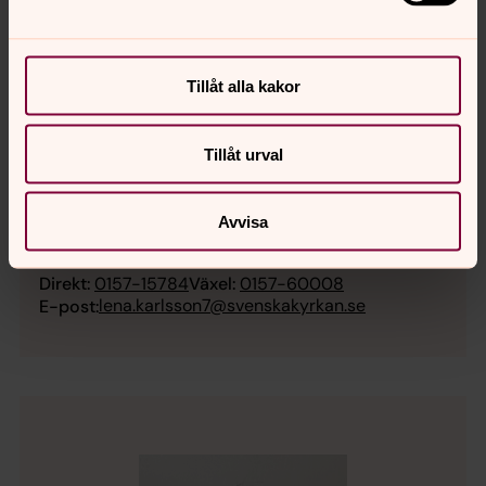
Tillåt alla kakor
Tillåt urval
Lena Karlsson
Avvisa
Kyrkomusiker, Välkommen till Mellösa församling
Direkt:
0157-15784
Växel:
0157-60008
lena.karlsson7@svenskakyrkan.se
E-post: