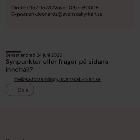
Direkt:
0157-15787
Växel:
0157-60008
erik.leonardz@svenskakyrkan.se
E-post:
Senast ändrad 24 juni 2026
Synpunkter eller frågor på sidans
innehåll?
mellosa.forsamling@svenskakyrkan.se
Dela
Tillbaka till toppen
Tillbaka till innehållet