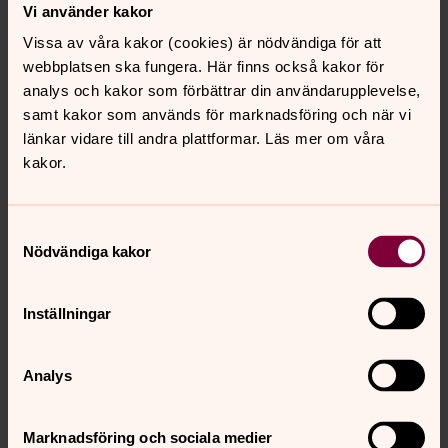
Vi använder kakor
Vissa av våra kakor (cookies) är nödvändiga för att
webbplatsen ska fungera. Här finns också kakor för
analys och kakor som förbättrar din användarupplevelse,
samt kakor som används för marknadsföring och när vi
länkar vidare till andra plattformar. Läs mer om våra
Maria Hjelmskyl
kakor.
Administration, Välkommen till Mellösa församling
Direkt:
015715789
Växel:
015760008
Samtyckesval
maria.hjelmskyl@svenskakyrkan.se
E-post:
Nödvändiga kakor
Inställningar
Analys
Marknadsföring och sociala medier