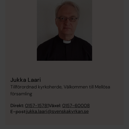
Jukka Laari
Tillförordnad kyrkoherde, Välkommen till Mellösa
församling
Direkt:
0157-15781
Växel:
0157-60008
jukka.laari@svenskakyrkan.se
E-post: