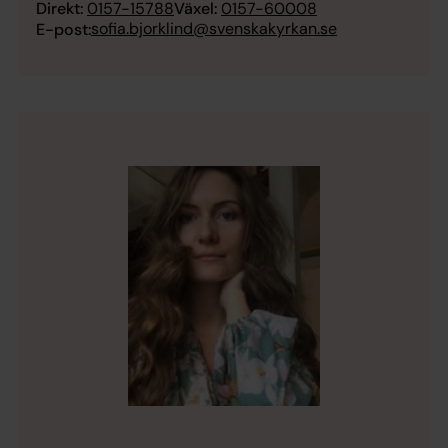
Direkt:
0157-15788
Växel:
0157-60008
sofia.bjorklind@svenskakyrkan.se
E-post: