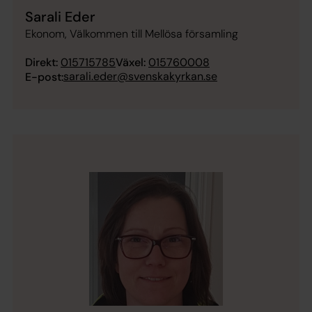
Sarali Eder
Ekonom, Välkommen till Mellösa församling
Direkt:
015715785
Växel:
015760008
sarali.eder@svenskakyrkan.se
E-post: