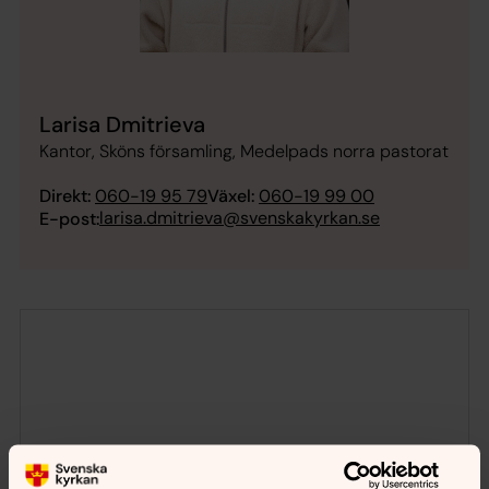
Larisa Dmitrieva
Kantor, Sköns församling, Medelpads norra pastorat
Direkt:
060-19 95 79
Växel:
060-19 99 00
larisa.dmitrieva@svenskakyrkan.se
E-post: