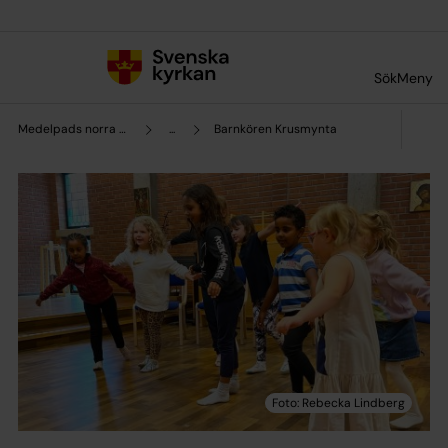
Till innehållet
Till undermeny
Sök
Meny
Medelpads norra pastorat
...
Barnkören Krusmynta