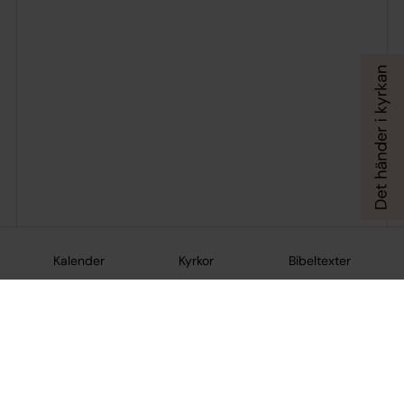
Kalender
Kyrkor
Bibeltexter