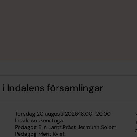
 Indalens församlingar
torsdag 20 augusti 2026
·
18.00
–
20.00
N
Indals sockenstuga
i
Pedagog Elin Lantz
Präst Jermunn Solem
Pedagog Merit Kvist