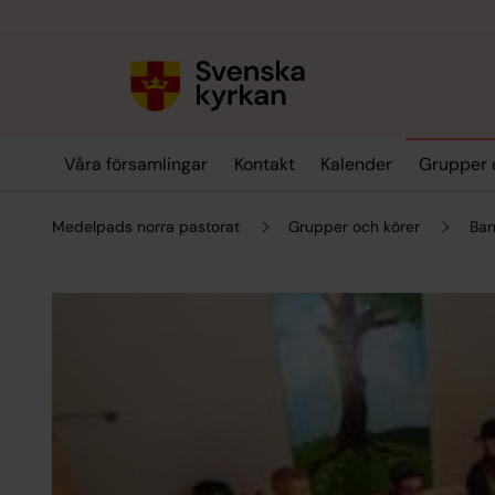
Till innehållet
Till undermeny
Våra församlingar
Kontakt
Kalender
Grupper 
Medelpads norra pastorat
Grupper och körer
Bar