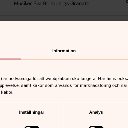
k
Musiker Eva Brindbergs Granath
tisdag 25 augusti 2026
·
10.00
–
13.00
Holms församlingshem
u
Pedagog Merit Kvist
Diakoniassistent Ann Thelin
Information
m
) är nödvändiga för att webbplatsen ska fungera. Här finns ocks
torsdag 27 augusti 2026
·
18.00
–
20.00
N
pplevelse, samt kakor som används för marknadsföring och när vi
Sättna församlingshem
i
 kakor.
Pedagog Elin Lantz
Präst Jermunn Solem
Pedagog Merit Kvist
k
Musiker Eva Brindbergs Granath
Inställningar
Analys