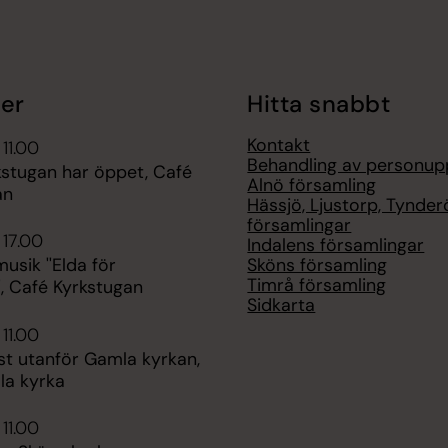
er
Hitta snabbt
Kontakt
 11.00
Behandling av personup
kstugan har öppet, Café
Alnö församling
an
Hässjö, Ljustorp, Tynder
församlingar
 17.00
Indalens församlingar
Sköns församling
sik ''Elda för
Timrå församling
', Café Kyrkstugan
Sidkarta
 11.00
st utanför Gamla kyrkan,
la kyrka
 11.00