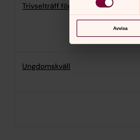
Trivselträff för alla åldrar i Holm
Avvisa
Ungdomskväll