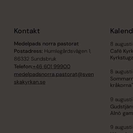
Tillbaka till toppen
Tillbaka till innehållet
Kontakt
Kalend
Medelpads norra pastorat
8 augusti
Postadress:
Humlegårdsvägen 1,
Café Kyr
Kyrkstug
86332 Sundsbruk
Telefon:
+46 601 99900
8 augusti
medelpadsnorra.pastorat@sven
Sommarmu
skakyrkan.se
kråkorna'
9 augusti
Gudstjän
Alnö gam
9 augusti